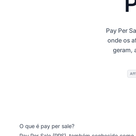
P
Pay Per S
onde os a
geram, 
Aff
O que é pay per sale?
Pay Per
Sale (PPS), também conhecido como