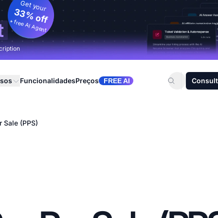
Get your
33% off
+ free AI Agent
t
cription
rsos
Funcionalidades
Preços
Consult
FREE AI
r Sale (PPS)