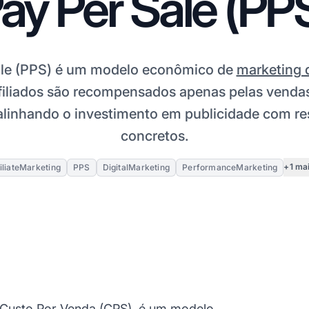
ay Per Sale (PP
ale (PPS) é um modelo econômico de
marketing d
filiados são recompensados apenas pelas vendas
alinhando o investimento em publicidade com re
concretos.
+1 ma
iliateMarketing
PPS
DigitalMarketing
PerformanceMarketing
Custo Por Venda
(CPS), é um modelo