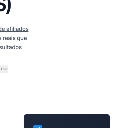
S)
e afiliados
 reais que
sultados
is