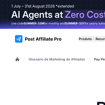
1 July – 31st August 2026 *extended
AI Agents at
Zero Cos
Use code
SUMMER-33M
for monthly and
SUMMER-33Y
for yearly subs
:site.title
Produto
Recu
/
/
Glossário de Marketing de Afiliados
Pay Pe
Home