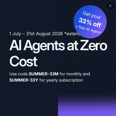
Get your
33% off
+ free AI Agent
1 July – 31st August 2026 *extended
AI Agents at Zero
Cost
Use code
SUMMER-33M
for monthly and
SUMMER-33Y
for yearly subscription