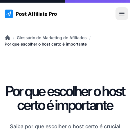
:site.title
Abr
/
/
Glossário de Marketing de Afiliados
Home
Por que escolher o host certo é importante
Por que escolher o host
certo é importante
Saiba por que escolher o host certo é crucial