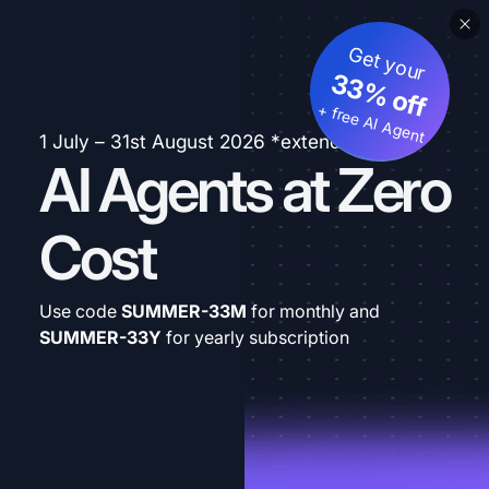
Get your
33% off
+ free AI Agent
1 July – 31st August 2026 *extended
AI Agents at Zero
Cost
Use code
SUMMER-33M
for monthly and
SUMMER-33Y
for yearly subscription