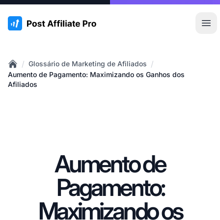
:site.title
Abr
/
/
Glossário de Marketing de Afiliados
Home
Aumento de Pagamento: Maximizando os Ganhos dos
Afiliados
Aumento de
Pagamento:
Maximizando os