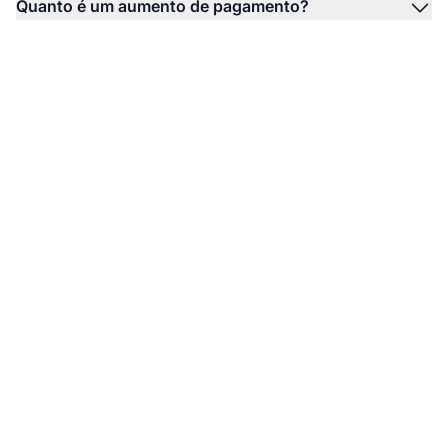
Quanto é um aumento de pagamento?
Aumente seus Ganhos
como Afiliado com
Aumentos de
Pagamento