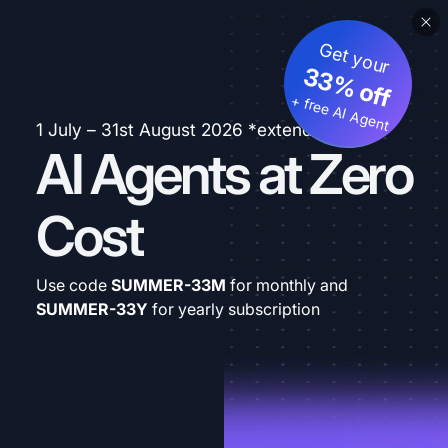
Get your
33% off
+ free AI Agent
1 July – 31st August 2026 *extended
AI Agents at Zero
Cost
Use code
SUMMER-33M
for monthly and
SUMMER-33Y
for yearly subscription