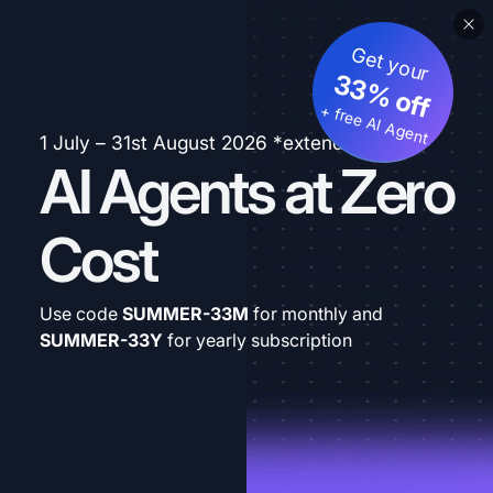
Get your
33% off
+ free AI Agent
1 July – 31st August 2026 *extended
AI Agents at Zero
Cost
Use code
SUMMER-33M
for monthly and
SUMMER-33Y
for yearly subscription