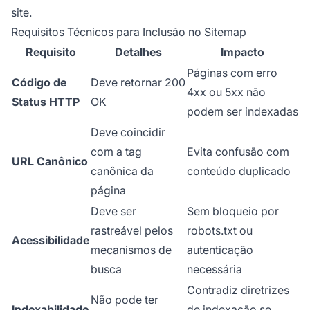
site.
Requisitos Técnicos para Inclusão no Sitemap
Requisito
Detalhes
Impacto
Páginas com erro
Código de
Deve retornar 200
4xx ou 5xx não
Status HTTP
OK
podem ser indexadas
Deve coincidir
com a tag
Evita confusão com
URL Canônico
canônica da
conteúdo duplicado
página
Deve ser
Sem bloqueio por
rastreável pelos
robots.txt ou
Acessibilidade
mecanismos de
autenticação
busca
necessária
Contradiz diretrizes
Não pode ter
Indexabilidade
de indexação se