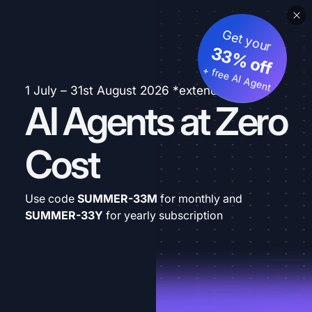
Get your
33% off
+ free AI Agent
1 July – 31st August 2026 *extended
AI Agents at Zero
Cost
Use code
SUMMER-33M
for monthly and
SUMMER-33Y
for yearly subscription