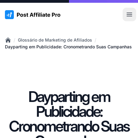
:site.title
Abr
/
/
Glossário de Marketing de Afiliados
Home
Dayparting em Publicidade: Cronometrando Suas Campanhas
Dayparting em
Publicidade:
Cronometrando Suas