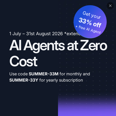
Get your
33% off
+ free AI Agent
1 July – 31st August 2026 *extended
AI Agents at Zero
Cost
Use code
SUMMER-33M
for monthly and
SUMMER-33Y
for yearly subscription