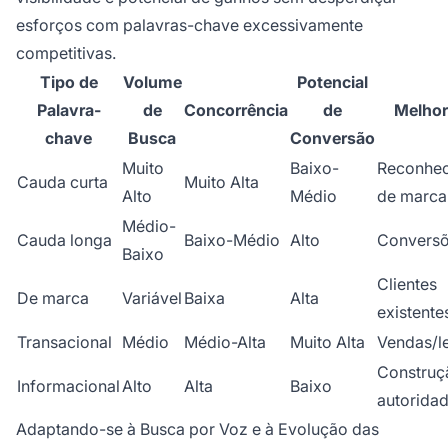
esforços com palavras-chave excessivamente
competitivas.
Tipo de
Volume
Potencial
Palavra-
de
Concorrência
de
Melhor
chave
Busca
Conversão
Muito
Baixo-
Reconhe
Cauda curta
Muito Alta
Alto
Médio
de marca
Médio-
Cauda longa
Baixo-Médio
Alto
Convers
Baixo
Clientes
De marca
Variável
Baixa
Alta
existente
Transacional
Médio
Médio-Alta
Muito Alta
Vendas/l
Construç
Informacional
Alto
Alta
Baixo
autorida
Adaptando-se à Busca por Voz e à Evolução das