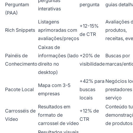
perguntas
Perguntam
pergunta
guias detal
interativas
(PAA)
Listagens
Avaliações 
+12-15%
Rich Snippets
aprimoradas com
produtos,
de CTR
avaliações/preços
receitas, ev
Caixas de
Painéis de
informações (lado
+20% de
Buscas por
Conhecimento
direito no
visibilidade
marcas/enti
desktop)
+42% para
Negócios loc
Mapa com 3-5
Pacote Local
buscas
prestadores
empresas
locais
serviço
Resultados em
Conteúdo tut
Carrosséis de
+12% de
formato de
demonstraç
Vídeo
CTR
carrossel de vídeo
de produtos
Resultados visuais