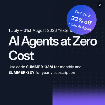
Get your
33% off
+ free AI Agent
1 July – 31st August 2026 *extended
AI Agents at Zero
Cost
Use code
SUMMER-33M
for monthly and
SUMMER-33Y
for yearly subscription