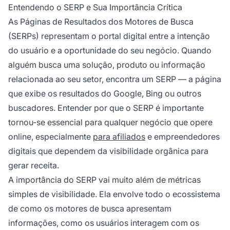
resultado orgânico recebe 27,6% dos cliques,
Entendendo o SERP e Sua Importância Crítica
enquanto os resultados da segunda página
As Páginas de Resultados dos Motores de Busca
recebem menos de 1% combinados, tornando
(SERPs) representam o portal digital entre a intenção
o posicionamento no SERP crucial para o
do usuário e a oportunidade do seu negócio. Quando
sucesso do negócio.
alguém busca uma solução, produto ou informação
relacionada ao seu setor, encontra um SERP — a página
que exibe os resultados do Google, Bing ou outros
buscadores. Entender por que o SERP é importante
tornou-se essencial para qualquer negócio que opere
online, especialmente
para afiliados
e empreendedores
digitais que dependem da visibilidade orgânica para
gerar receita.
A importância do SERP vai muito além de métricas
simples de visibilidade. Ela envolve todo o ecossistema
de como os motores de busca apresentam
informações, como os usuários interagem com os