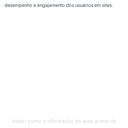
desempenho e engajamento dos usuários em sites.
Maximize Suas
Conversões em
Marketing de Afiliados
com o PostAffiliatePro
Assim como a otimização da área acima da