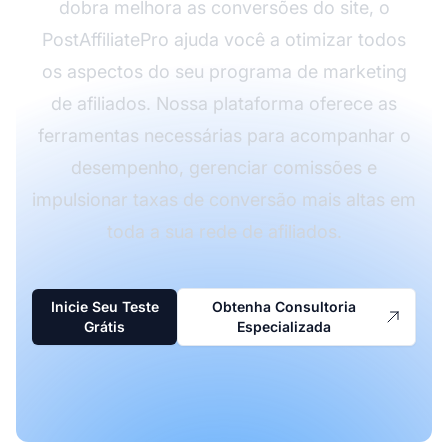
dobra melhora as conversões do site, o
PostAffiliatePro ajuda você a otimizar todos
os aspectos do seu programa de marketing
de afiliados. Nossa plataforma oferece as
ferramentas necessárias para acompanhar o
desempenho, gerenciar comissões e
impulsionar taxas de conversão mais altas em
toda a sua rede de afiliados.
Inicie Seu Teste
Obtenha Consultoria
Grátis
Especializada