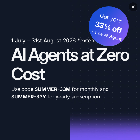
Get your
33% off
+ free AI Agent
1 July – 31st August 2026 *extended
AI Agents at Zero
Cost
Use code
SUMMER-33M
for monthly and
SUMMER-33Y
for yearly subscription