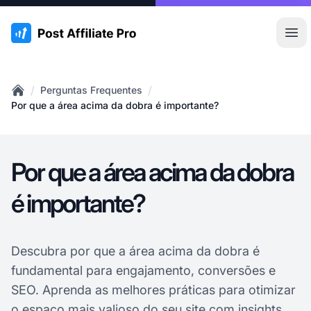
:site.title
Abr
/
/
Perguntas Frequentes
Home
Por que a área acima da dobra é importante?
Por que a área acima da dobra
é importante?
Descubra por que a área acima da dobra é
fundamental para engajamento, conversões e
SEO. Aprenda as melhores práticas para otimizar
o espaço mais valioso do seu site com insights