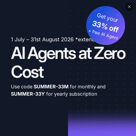
Get your
33% off
+ free AI Agent
1 July – 31st August 2026 *extended
AI Agents at Zero
Cost
Use code
SUMMER-33M
for monthly and
SUMMER-33Y
for yearly subscription