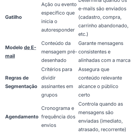
Ação ou evento
e-mails são enviados
específico que
Gatilho
(cadastro, compra,
inicia o
carrinho abandonado,
autoresponder
etc.)
Conteúdo da
Garante mensagens
Modelo
de E-
mensagem pré-
consistentes e
mail
desenhado
alinhadas com a marca
Critérios para
Assegura que
Regras de
dividir
conteúdo relevante
Segmentação
assinantes em
alcance o público
grupos
certo
Controla quando as
Cronograma e
mensagens são
Agendamento
frequência dos
enviadas (imediato,
envios
atrasado, recorrente)