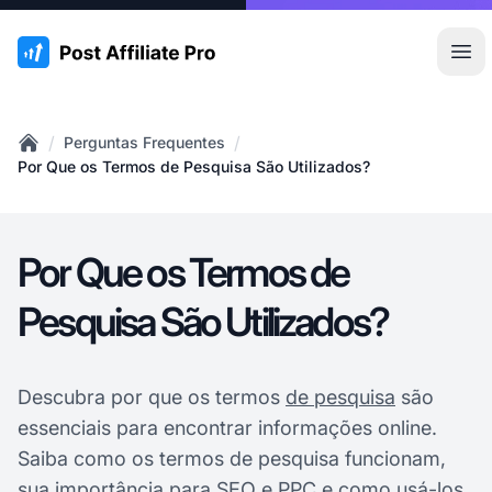
:site.title
Abr
/
/
Perguntas Frequentes
Home
Por Que os Termos de Pesquisa São Utilizados?
Por Que os Termos de
Pesquisa São Utilizados?
Descubra por que os termos
de pesquisa
são
essenciais para encontrar informações online.
Saiba como os termos de pesquisa funcionam,
sua importância para SEO e PPC e como usá-los