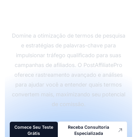
de Afiliados com o
PostAffiliatePro
Domine a otimização de termos de pesquisa
e estratégias de palavras-chave para
impulsionar tráfego qualificado para suas
campanhas de afiliados. O PostAffiliatePro
oferece rastreamento avançado e análises
para ajudar você a entender quais termos
convertem mais, maximizando seu potencial
de comissão.
Comece Seu Teste
Receba Consultoria
Grátis
Especializada