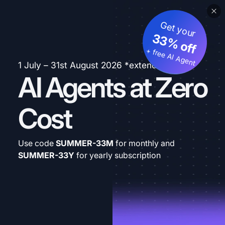
Get your
33% off
+ free AI Agent
1 July – 31st August 2026 *extended
AI Agents at Zero
Cost
Use code
SUMMER-33M
for monthly and
SUMMER-33Y
for yearly subscription