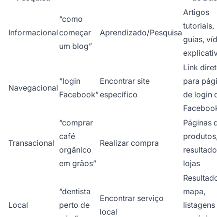
Artigos
“como
tutoriais,
Informacional
começar
Aprendizado/Pesquisa
guias, ví
um blog”
explicati
Link dire
“login
Encontrar site
para pág
Navegacional
Facebook”
específico
de login 
Faceboo
“comprar
Páginas 
café
produtos
Transacional
Realizar compra
orgânico
resultado
em grãos”
lojas
Resultad
“dentista
mapa,
Encontrar serviço
Local
perto de
listagens
local