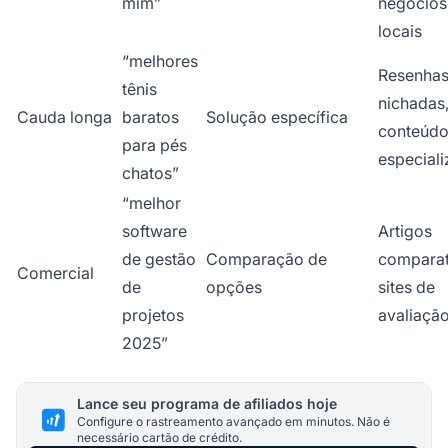
mim”
negócios
locais
“melhores
Resenha
tênis
nichadas
Cauda longa
baratos
Solução específica
conteúd
para pés
especial
chatos”
“melhor
software
Artigos
de gestão
Comparação de
comparat
Comercial
de
opções
sites de
projetos
avaliaçã
2025”
Lance seu programa de afiliados hoje
Configure o rastreamento avançado em minutos. Não é
necessário cartão de crédito.