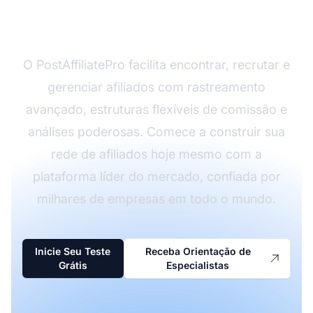
Programa de Afiliados?
O PostAffiliatePro facilita encontrar, recrutar e
gerenciar afiliados com rastreamento
avançado, estruturas flexíveis de comissão e
análises poderosas. Comece a construir sua
rede de afiliados hoje mesmo com a
plataforma líder do mercado, confiada por
milhares de empresas em todo o mundo.
Inicie Seu Teste
Receba Orientação de
Grátis
Especialistas