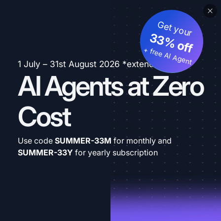
Get your
33% off
+ free AI Agent
1 July – 31st August 2026 *extended
AI Agents at Zero
Cost
Use code
SUMMER-33M
for monthly and
SUMMER-33Y
for yearly subscription