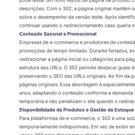
descrições. Com o 302, a página original mantém 
sobre o desempenho da versão teste. Após identifica
continuar usando o redirecionamento caso queira 
Conteúdo Sazonal e Promocional
Empresas de e-commerce e produtores de conteúdo
promoções de tempo limitado. Durante feriados, e
redirecionar a página inicial ou categorias para p
estrutura das URLs. O 302 permite destacar guias 
preservando o SEO das URLs originais. Ao fim da p
páginas originais. Essa abordagem é especialmente
anos, adaptando o conteúdo conforme a demanda 
temporária e não penalizam o site quando o redire
Disponibilidade de Produtos e Gestão de Estoque
Para plataformas de e-commerce, o 302 é uma solu
temporariamente indisponíveis. Em vez de exibir e
usar o 302 para direcionar o cliente a produtos si