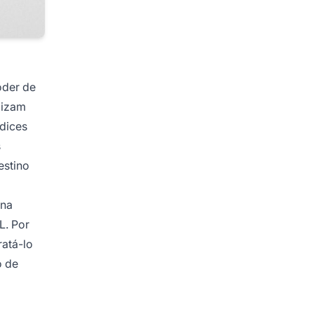
oder de
lizam
ndices
s
estino
ina
L. Por
atá-lo
o de