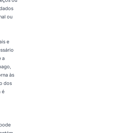
 dados
nal ou
is e
ssário
e a
pago,
orna às
go dos
 é
 pode
mantém