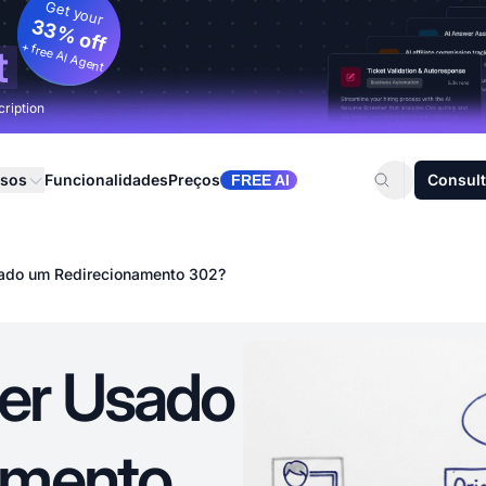
Get your
33% off
+ free AI Agent
t
cription
rsos
Funcionalidades
Preços
Consult
FREE AI
ado um Redirecionamento 302?
er Usado
amento