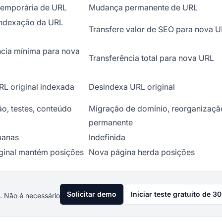
emporária de URL
Mudança permanente de URL
indexação da URL
Transfere valor de SEO para nova 
ncia mínima para nova
Transferência total para nova URL
L original indexada
Desindexa URL original
o, testes, conteúdo
Migração de domínio, reorganizaçã
permanente
manas
Indefinida
iginal mantém posições
Nova página herda posições
Solicitar demo
Iniciar teste gratuito de 30
. Não é necessário