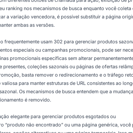
seu ranking nos mecanismos de busca enquanto você coleta
r a variação vencedora, é possível substituir a página origi
manter ambas as versões.
 frequentemente usam 302 para gerenciar produtos sazona
ventos especiais ou campanhas promocionais, pode ser nece
áginas promocionais específicas sem alterar permanentement
de presentes, coleções sazonais ou páginas de ofertas relâm
romoção, basta remover o redirecionamento e o tráfego ret
 valiosa para manter estruturas de URL consistentes ao lon
sazonal. Os mecanismos de busca entendem que a mudança
cionamento é removido.
ção elegante para gerenciar produtos esgotados ou
rro “produto não encontrado” ou uma página genérica, você
milares, opções alternativas ou uma página temporária. Isso 