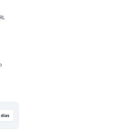
URL
o
 dias