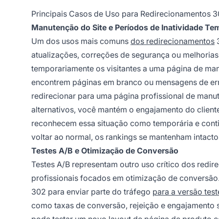
Principais Casos de Uso para Redirecionamentos 
Manutenção do Site e Períodos de Inatividade Te
Um dos usos mais comuns
dos redirecionamentos
3
atualizações, correções de segurança ou melhorias
temporariamente os visitantes a uma página de manu
encontrem páginas em branco ou mensagens de erro
redirecionar para uma página profissional de manu
alternativos, você mantém o engajamento do clien
reconhecem essa situação como temporária e contin
voltar ao normal, os rankings se mantenham intacto
Testes A/B e Otimização de Conversão
Testes A/B representam outro uso crítico dos redi
profissionais focados em otimização de conversão.
302 para enviar parte do tráfego
para a versão test
como taxas de conversão, rejeição e engajamento se
pode testar um novo layout de página de produto 