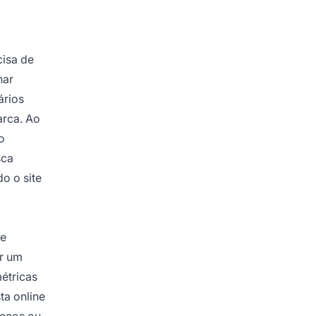
cisa de
nar
ários
arca. Ao
o
sca
o o site
 e
ar um
étricas
ta online
reços ou