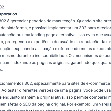
302
mporários
02 é gerenciar períodos de manutenção. Quando o site pre
 de plataforma, é possível implementar um 302 para direcio
tenção ou uma landing page alternativa. Isso evita que usu
, protegendo a experiência do usuário e a reputação da m
tenção, explicando a situação e oferecendo meios de contat
te mesmo durante a indisponibilidade. Os mecanismos de bu
uam indexando as páginas originais, garantindo que, quand
s.
recionamentos 302, especialmente para sites de e-commerce
 Ao testar diferentes versões de uma página, você pode us
e
enquanto mantém a original ativa. Isso permite comparar m
m afetar o SEO da página original. Por exemplo, um varejis
com diferentes botões de chamada para ação, exibição de p