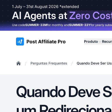
1 July – 31st August 2026 *extended
AI Agents at
Zero Cos
Use code
SUMMER-33M
for monthly and
SUMMER-33Y
for yearly subs
:site.title
Produto
Recu
/
/
Perguntas Frequentes
Quando Deve Ser Us
Home
Quando Deve S
um Redirecion