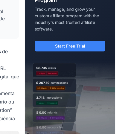
Program
Track, manage, and grow your
al
custom affiliate program with the
 de
industry's most trusted affiliate
software.
Start Free Trial
s de
URL
gital que
ramenta
rio ou
ation”
ciência