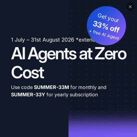
Get your
33% off
+ free AI Agent
1 July – 31st August 2026 *extended
AI Agents at Zero
Cost
Use code
SUMMER-33M
for monthly and
SUMMER-33Y
for yearly subscription