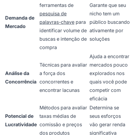
ferramentas de
Garante que seu
pesquisa de
nicho tem um
Demanda de
palavras-chave
para
público buscando
Mercado
identificar volume de
ativamente por
buscas e intenção de
soluções
compra
Ajuda a encontrar
Técnicas para avaliar
mercados pouco
Análise da
a força dos
explorados nos
Concorrência
concorrentes e
quais você pode
encontrar lacunas
competir com
eficácia
Métodos para avaliar
Determina se
Potencial de
taxas médias de
seus esforços
Lucratividade
comissão e preços
vão gerar renda
dos produtos
significativa