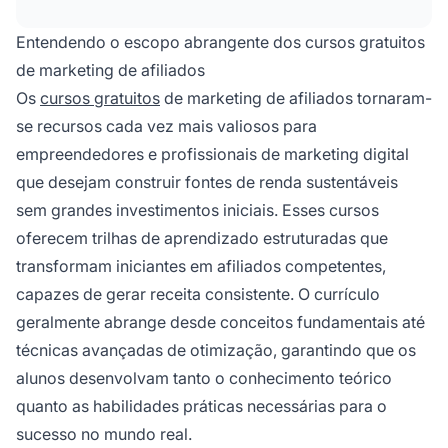
crescimento do negócio. Você aprenderá a
identificar nichos lucrativos, criar conteúdo de
Entendendo o escopo abrangente dos cursos gratuitos
alta conversão, atrair tráfego orgânico com
de marketing de afiliados
SEO, construir audiência, acompanhar
Os
cursos gratuitos
de marketing de afiliados tornaram-
desempenho com analytics e implementar
se recursos cada vez mais valiosos para
estratégias comprovadas para maximizar suas
comissões de afiliado.
empreendedores e profissionais de marketing digital
que desejam construir fontes de renda sustentáveis
sem grandes investimentos iniciais. Esses cursos
oferecem trilhas de aprendizado estruturadas que
transformam iniciantes em afiliados competentes,
capazes de gerar receita consistente. O currículo
geralmente abrange desde conceitos fundamentais até
técnicas avançadas de otimização, garantindo que os
alunos desenvolvam tanto o conhecimento teórico
quanto as habilidades práticas necessárias para o
sucesso no mundo real.