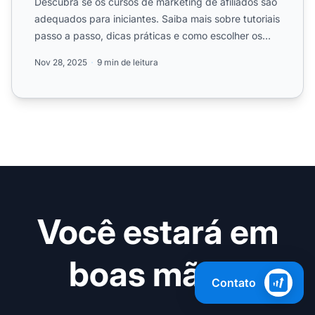
Descubra se os cursos de marketing de afiliados são
adequados para iniciantes. Saiba mais sobre tutoriais
passo a passo, dicas práticas e como escolher os
melho...
Nov 28, 2025
9 min de leitura
Você estará em
boas mãos!
Contato