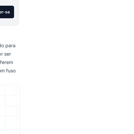
er-se
do para
r ser
eferem
 um fuso