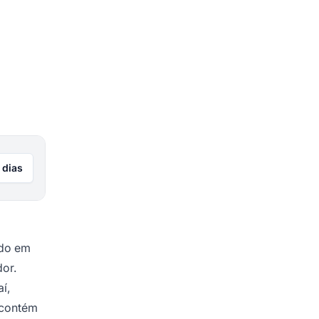
 dias
ído em
dor.
í,
 contém