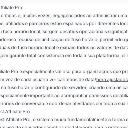
filiate Pro
críticos e, muitas vezes, negligenciados ao administrar uma
, afiliados e parceiros estão espalhados por diferentes loc
fuso horário local, surgem desafios operacionais significat
oderoso recurso de unificação de fuso horário, permitindo q
uais de fuso horário local e exibam todos os valores de dat
gem garante total consistência em toda a sua plataforma, el
.
filiate Pro é especialmente valioso para organizações que p
Em vez de cada usuário ver carimbos de data/
hora ajustados
s no fuso horário configurado do servidor, criando uma única
 especialmente importante ao acompanhar comissões de afili
rários de conversão e coordenar atividades em toda a sua 
 Affiliate Pro
Post Affiliate Pro, o sistema muda fundamentalmente a forma
Em vez de converter carimbos de data/hora para a preferên