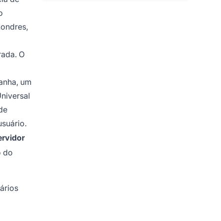
o
Londres,
rada. O
anha, um
niversal
de
usuário.
ervidor
o do
ários