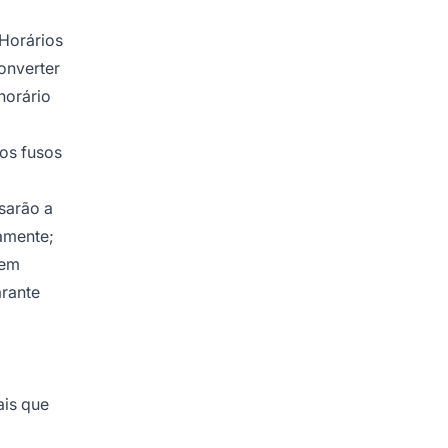
 Horários
onverter
horário
dos fusos
sarão a
vamente;
cem
rante
ais que