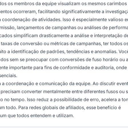
todos os membros da equipe visualizam os mesmos carimbos
ntos ocorreram, facilitando significativamente a investiga
oordenação de atividades. Isso é especialmente valioso 
omissão, lançamentos de campanhas ou análises de perform
ficados simplificam drasticamente a análise e interpretação d
, taxas de conversão ou métricas de campanhas, ter todos o
ito a identificação de padrões, tendências e anomalias. Vo
odos sem se preocupar com conversões de fuso horário ou a
ente importante para fins de conformidade e auditoria, onde
enciais.
a a coordenação e comunicação da equipe. Ao discutir even
precisam converter mentalmente entre diferentes fusos ou 
no tempo. Isso reduz a possibilidade de erro, acelera a t
m todo. Para redes globais de afiliados, esse benefício é
mum que todos entendem e utilizam.