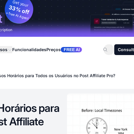
Get your
33% off
+ free AI Agent
t
cription
rsos
Funcionalidades
Preços
Consult
FREE AI
sos Horários para Todos os Usuários no Post Affiliate Pro?
Horários para
 Affiliate