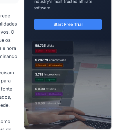
industry's most trusted affiliate
software.
 rede
alidades
Start Free Trial
ivos. O
ue os
a e hora
iminando
recisam
 para
 fonte
ados,
rede.
 como
cia de