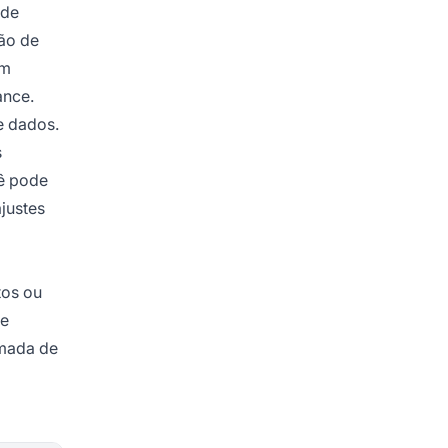
 de
ção de
em
ance.
e dados.
s
cê pode
justes
tos ou
se
omada de