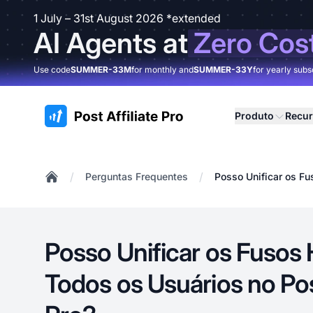
1 July – 31st August 2026 *extended
AI Agents at
Zero Cos
Use code
SUMMER-33M
for monthly and
SUMMER-33Y
for yearly subs
:site.title
Produto
Recu
/
/
Perguntas Frequentes
Posso Unificar os Fu
Home
Posso Unificar os Fusos 
Todos os Usuários no Post