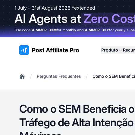
1 July – 31st August 2026 *extended
AI Agents at
Zero Cos
Use code
SUMMER-33M
for monthly and
SUMMER-33Y
for yearly subs
:site.title
Produto
Recu
/
/
Perguntas Frequentes
Como o SEM Benefici
Home
Como o SEM Beneficia os
Tráfego de Alta Intençã