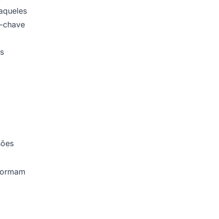
 aqueles
s-chave
s
sões
rformam