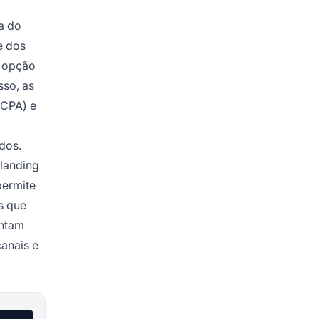
a do
e dos
a opção
sso, as
(CPA) e
dos.
landing
permite
s que
entam
anais e