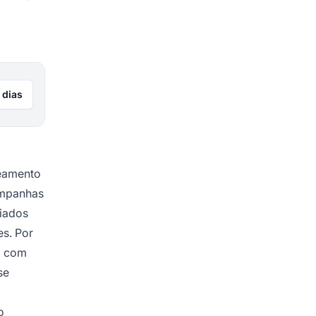
 dias
ueamento
ampanhas
liados
s. Por
M com
se
o