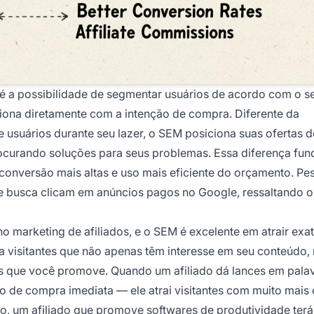
é a possibilidade de segmentar usuários de acordo com o s
iona diretamente com a intenção de compra. Diferente da
 usuários durante seu lazer, o SEM posiciona suas ofertas d
rocurando soluções para seus problemas. Essa diferença fu
conversão mais altas e uso mais eficiente do orçamento. Pe
busca clicam em anúncios pagos no Google, ressaltando o
no marketing de afiliados, e o SEM é excelente em atrair ex
e a visitantes que não apenas têm interesse em seu conteúdo,
s que você promove. Quando um afiliado dá lances em pala
o de compra imediata — ele atrai visitantes com muito mais
o, um afiliado que promove softwares de produtividade terá