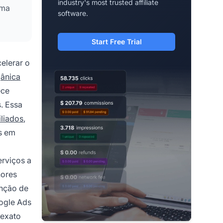
industry's most trusted affiliate
rma
software.
Start Free Trial
elerar o
gânica
ece
. Essa
iliados
,
s em
rviços a
hores
enção de
ogle Ads
 exato