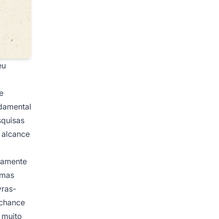
eu
e
ndamental
squisas
 alcance
atamente
 mas
vras-
 chance
 muito