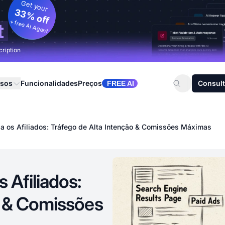
Get your
33% off
+ free AI Agent
t
cription
rsos
Funcionalidades
Preços
Consult
FREE AI
a os Afiliados: Tráfego de Alta Intenção & Comissões Máximas
 Afiliados:
o & Comissões