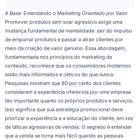
que resolvam problemas reais, compartilhe
histórias autênticas e provas sociais, e
A Base: Entendendo o Marketing Orientado por Valor
conduza os clientes naturalmente em direção
Promover produtos sem soar agressivo exige uma
às soluções, em vez de pressionar por vendas
mudança fundamental de mentalidade: sair do impulso
imediatas.
de empurrar produtos e passar a atrair clientes por
meio da criação de valor genuíno. Essa abordagem,
fundamentada nos princípios do marketing de
conteúdo, reconhece que os consumidores modernos
estão mais informados e céticos do que nunca.
Pesquisas mostram que 80 por cento dos clientes
consideram a experiência oferecida por uma empresa
tão importante quanto os próprios produtos e serviços.
Isso significa que sua estratégia promocional deve
priorizar a experiência e a educação do cliente, em vez
de táticas agressivas de vendas. O segredo é entender
que a venda se torna mais fácil quando as pessoas