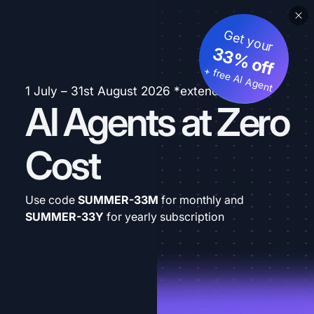
Get your
33% off
+ free AI Agent
1 July – 31st August 2026 *extended
AI Agents at Zero
Cost
Use code
SUMMER-33M
for monthly and
SUMMER-33Y
for yearly subscription