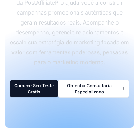
da PostAffiliatePro ajuda você a construir
campanhas promocionais autênticas que
geram resultados reais. Acompanhe o
desempenho, gerencie relacionamentos e
escale sua estratégia de marketing focada em
valor com ferramentas poderosas, pensadas
para o marketing moderno.
Comece Seu Teste
Obtenha Consultoria
Grátis
Especializada