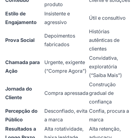
Conteúdo
cliente e soluções
produto
Estilo de
Insistente e
Útil e consultivo
Engajamento
agressivo
Histórias
Depoimentos
Prova Social
autênticas de
fabricados
clientes
Convidativa,
Chamada para
Urgente, exigente
exploratória
Ação
(“Compre Agora”)
(“Saiba Mais”)
Construção
Jornada do
Compra apressada
gradual de
Cliente
confiança
Percepção do
Desconfiado, evita
Confia, procura a
Público
a marca
marca
Resultados a
Alta rotatividade,
Alta retenção,
Longo Prazo
baixa lealdade
advocacy