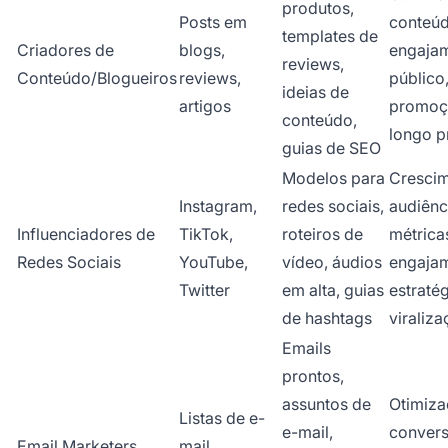
produtos,
Posts em
conteúd
templates de
Criadores de
blogs,
engaja
reviews,
Conteúdo/Blogueiros
reviews,
público
ideias de
artigos
promoç
conteúdo,
longo p
guias de SEO
Modelos para
Crescim
Instagram,
redes sociais,
audiênc
Influenciadores de
TikTok,
roteiros de
métrica
Redes Sociais
YouTube,
vídeo, áudios
engajam
Twitter
em alta, guias
estraté
de hashtags
viraliz
Emails
prontos,
assuntos de
Otimiza
Listas de e-
e-mail,
convers
Email Marketers
mail,