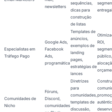
sequências,
segmen
newsletters
dicas para
entrega
construção
de listas
Templates de
Otimiza
anúncios,
Google Ads,
ROI,
exemplos de
Especialistas em
Facebook
segmen
landing
Tráfego Pago
Ads,
público
pages,
programática
alocaçã
estratégias de
orçame
lances
Diretrizes
Constr
para
comuni
Fóruns,
comunidades,
promoç
Comunidades de
Discord,
templates de
autêntic
Nicho
comunidades
discussão,
desenv