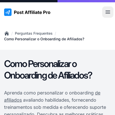
:site.title
Abr
/
/
Perguntas Frequentes
Home
Como Personalizar o Onboarding de Afiliados?
Como Personalizar o
Onboarding de Afiliados?
Aprenda como personalizar o onboarding
de
afiliados
avaliando habilidades, fornecendo
treinamentos sob medida e oferecendo suporte
personalizado. Descubra as melhores práticas