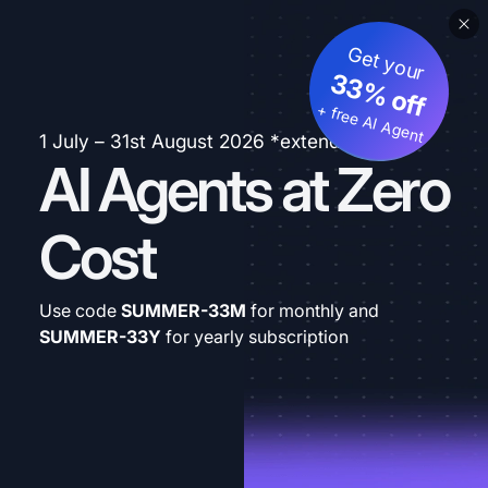
Get your
33% off
+ free AI Agent
1 July – 31st August 2026 *extended
AI Agents at Zero
Cost
Use code
SUMMER-33M
for monthly and
SUMMER-33Y
for yearly subscription