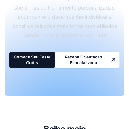
Crie trilhas de treinamento personalizadas,
acompanhe o desempenho individual e
construa relações mais fortes com afiliados
usando nossa plataforma completa.
Comece Seu Teste
Receba Orientação
Grátis
Especializada
Saiba mais