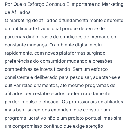
competição. Sem otimização consistente e
Por Que o Esforço Contínuo É Importante no Marketing
engajamento com parceiros, os programas
de Afiliados
rapidamente ficam obsoletos e perdem
O marketing de afiliados é fundamentalmente diferente
eficácia.
da publicidade tradicional porque depende de
parcerias dinâmicas e de condições de mercado em
constante mudança. O ambiente digital evolui
rapidamente, com novas plataformas surgindo,
preferências do consumidor mudando e pressões
competitivas se intensificando. Sem um esforço
consistente e deliberado para pesquisar, adaptar-se e
cultivar relacionamentos, até mesmo programas de
afiliados bem estabelecidos podem rapidamente
perder impulso e eficácia. Os profissionais de afiliados
mais bem-sucedidos entendem que construir um
programa lucrativo não é um projeto pontual, mas sim
um compromisso contínuo que exige atenção