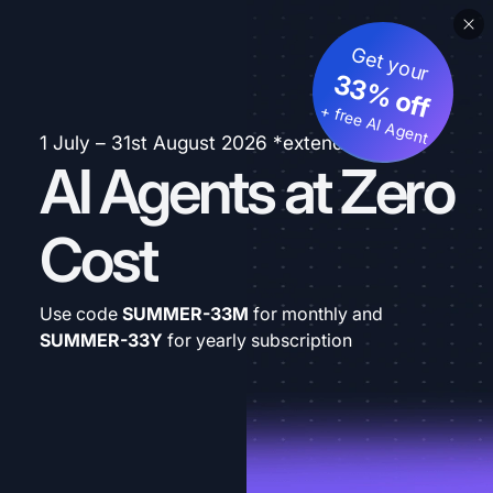
Get your
33% off
+ free AI Agent
1 July – 31st August 2026 *extended
AI Agents at Zero
Cost
Use code
SUMMER-33M
for monthly and
SUMMER-33Y
for yearly subscription