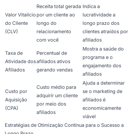
Receita total gerada
Indica a
Valor Vitalício
por um cliente ao
lucratividade a
do Cliente
longo do
longo prazo dos
(CLV)
relacionamento
clientes atraídos por
com você
afiliados
Mostra a saúde do
Taxa de
Percentual de
programa e o
Atividade dos
afiliados ativos
engajamento dos
Afiliados
gerando vendas
afiliados
Ajuda a determinar
Custo médio para
Custo por
se o marketing de
adquirir um cliente
Aquisição
afiliados é
por meio dos
(CPA)
economicamente
afiliados
viável
Estratégias de Otimização Contínua para o Sucesso a
Longo Prazo