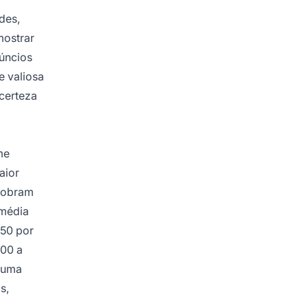
des,
mostrar
núncios
e valiosa
ncerteza
me
aior
 cobram
 média
250 por
000 a
e uma
s,