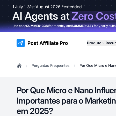
1 July – 31st August 2026 *extended
AI Agents at
Zero Cos
Use code
SUMMER-33M
for monthly and
SUMMER-33Y
for yearly subs
:site.title
Produto
Recu
/
/
Perguntas Frequentes
Por Que Micro e Nano
Home
Por Que Micro e Nano Influ
Importantes para o Marketin
em 2025?