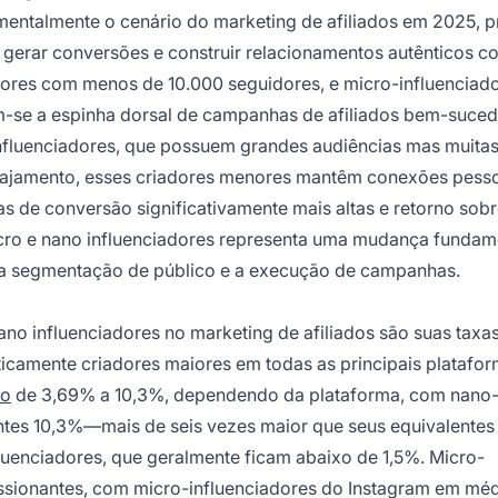
entalmente o cenário do marketing de afiliados em 2025, 
gerar conversões e construir relacionamentos autênticos c
ores com menos de 10.000 seguidores, e micro-influenciado
m-se a espinha dorsal de campanhas de afiliados bem-suced
nfluenciadores, que possuem grandes audiências mas muita
ngajamento, esses criadores menores mantêm conexões pess
s de conversão significativamente mais altas e retorno sob
icro e nano influenciadores representa uma mudança fundam
 a segmentação de público e a execução de campanhas.
ano influenciadores no marketing de afiliados são suas taxa
camente criadores maiores em todas as principais platafor
to
de 3,69% a 10,3%, dependendo da plataforma, com nano
ntes 10,3%—mais de seis vezes maior que seus equivalentes
uenciadores, que geralmente ficam abaixo de 1,5%. Micro-
ssionantes, com micro-influenciadores do Instagram em mé