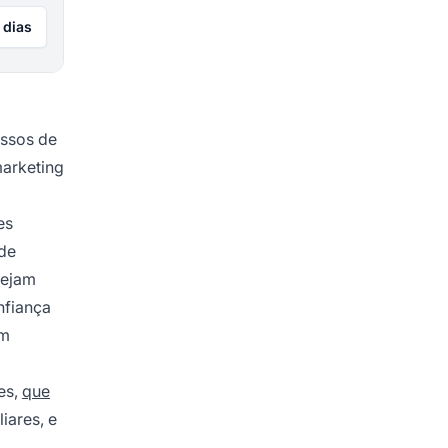
 dias
ossos de
marketing
es
 de
vejam
nfiança
em
es,
que
ares, e