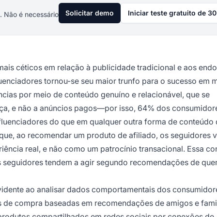
Solicitar demo
Iniciar teste gratuito de 30
. Não é necessário
is céticos em relação à publicidade tradicional e aos end
luenciadores tornou-se seu maior trunfo para o sucesso em 
ncias por meio de conteúdo genuíno e relacionável, que se
ça, e não a anúncios pagos—por isso, 64% dos consumidor
nfluenciadores do que em qualquer outra forma de conteúdo
que, ao recomendar um produto de afiliado, os seguidores 
ncia real, e não como um patrocínio transacional. Essa co
 os seguidores tendem a agir segundo recomendações de qu
evidente ao analisar dados comportamentais dos consumidor
de compra baseadas em recomendações de amigos e famili
produtos compartilhados em redes sociais por conexões de