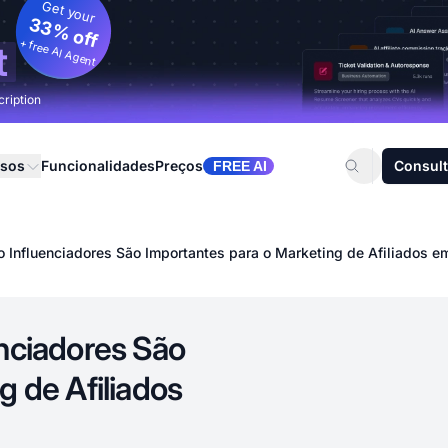
Get your
33% off
+ free AI Agent
t
cription
rsos
Funcionalidades
Preços
Consult
FREE AI
 Influenciadores São Importantes para o Marketing de Afiliados 
enciadores São
g de Afiliados