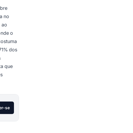
obre
a no
o ao
onde o
 costuma
 71% dos
s
ta que
es
er-se