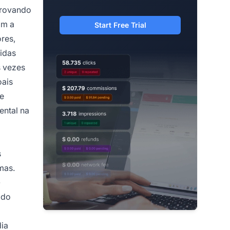
provando
om a
Start Free Trial
res,
idas
s vezes
oais
re
ental na
s
mas.
-
 do
dia