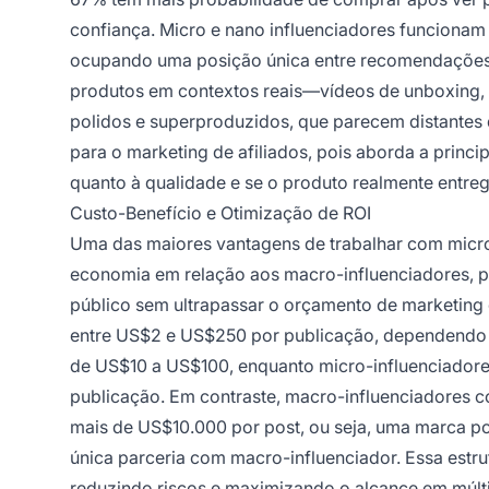
confiança. Micro e nano influenciadores funciona
ocupando uma posição única entre recomendações 
produtos em contextos reais—vídeos de unboxing, i
polidos e superproduzidos, que parecem distantes d
para o marketing de afiliados, pois aborda a princ
quanto à qualidade e se o produto realmente entre
Custo-Benefício e Otimização de ROI
Uma das maiores vantagens de trabalhar com micro 
economia em relação aos macro-influenciadores, pe
público sem ultrapassar o orçamento de marketing 
entre US$2 e US$250 por publicação, dependendo 
de US$10 a US$100, enquanto micro-influenciador
publicação. Em contraste, macro-influenciadores
mais de US$10.000 por post, ou seja, uma marca po
única parceria com macro-influenciador. Essa estru
reduzindo riscos e maximizando o alcance em múlti