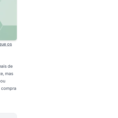
que os
nais de
te, mas
 ou
 a compra