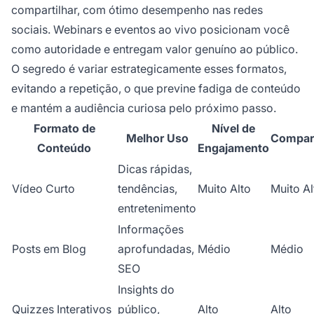
compartilhar, com ótimo desempenho nas redes
sociais. Webinars e eventos ao vivo posicionam você
como autoridade e entregam valor genuíno ao público.
O segredo é variar estrategicamente esses formatos,
evitando a repetição, o que previne fadiga de conteúdo
e mantém a audiência curiosa pelo próximo passo.
Formato de
Nível de
Melhor Uso
Compar
Conteúdo
Engajamento
Dicas rápidas,
Vídeo Curto
tendências,
Muito Alto
Muito Al
entretenimento
Informações
Posts em Blog
aprofundadas,
Médio
Médio
SEO
Insights do
Quizzes Interativos
público,
Alto
Alto