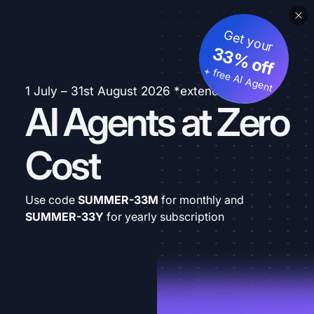
Get your
33% off
+ free AI Agent
1 July – 31st August 2026 *extended
AI Agents at Zero
Cost
Use code
SUMMER-33M
for monthly and
SUMMER-33Y
for yearly subscription