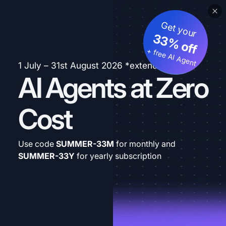
Get your
33% off
+ free AI Agent
1 July – 31st August 2026 *extended
AI Agents at Zero
Cost
Use code
SUMMER-33M
for monthly and
SUMMER-33Y
for yearly subscription