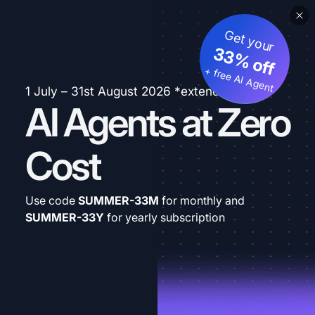
Get your
33% off
+ free AI Agent
1 July – 31st August 2026 *extended
AI Agents at Zero
Cost
Use code
SUMMER-33M
for monthly and
SUMMER-33Y
for yearly subscription