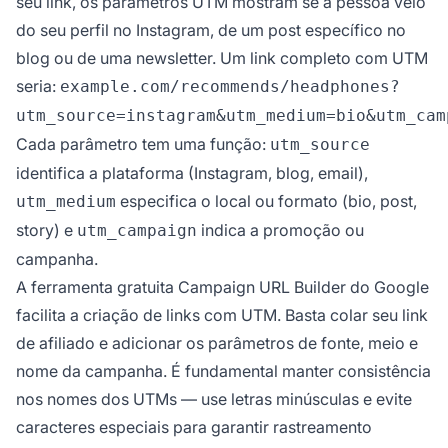
seu link, os parâmetros UTM mostram se a pessoa veio
do seu perfil no Instagram, de um post específico no
blog ou de uma newsletter. Um link completo com UTM
seria:
example.com/recommends/headphones?
utm_source=instagram&utm_medium=bio&utm_cam
Cada parâmetro tem uma função:
utm_source
identifica a plataforma (Instagram, blog, email),
especifica o local ou formato (bio, post,
utm_medium
story) e
indica a promoção ou
utm_campaign
campanha.
A ferramenta gratuita Campaign URL Builder do Google
facilita a criação de links com UTM. Basta colar seu link
de afiliado e adicionar os parâmetros de fonte, meio e
nome da campanha. É fundamental manter consistência
nos nomes dos UTMs — use letras minúsculas e evite
caracteres especiais para garantir rastreamento