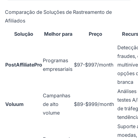
Comparação de Soluções de Rastreamento de
Afiliados
Solução
Melhor para
Preço
Recurs
Detecçã
fraudes,
Programas
PostAffiliatePro
$97-$997/month
multiníve
empresariais
opções 
branca
Análises
Campanhas
testes A/
Voluum
de alto
$89-$999/month
de tráfeg
volume
tendênci
Suporte 
moedas,