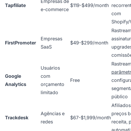
Empresas de
Tapfiliate
$119-$499/month
recorren
e-commerce
com
Shopify
Rastrea
Empresas
assinatu
FirstPromoter
$49-$299/month
SaaS
upgrade
comissõe
Rastream
Usuários
parâmet
Google
com
Free
configur
Analytics
orçamento
segment
limitado
público
Afiliados
Agências e
preços 
Trackdesk
$67-$1,999/month
redes
receita,
automat