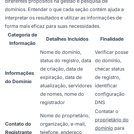
diferentes propósitos na gestão e pesquisa de
domínios. Entender o que cada seção contém ajuda a
interpretar os resultados e utilizar as informações de
forma mais eficaz para suas necessidades.
Categoria de
Detalhes Incluídos
Finalidade
Informação
Nome do domínio,
Verificar posse
status do registro, data
do domínio,
de criação, data de
checar status
Informações
expiração, data de
de registro,
do Domínio
atualização, servidores
identificar
de nomes, nome do
configuração
registrador
DNS
Contatar o
Nome do proprietário,
proprietário do
Contato do
organização, e-mail,
domínio
para
Registrante
telefone, endereço