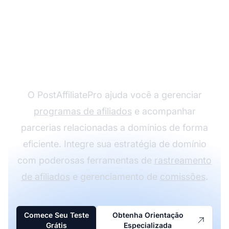
Otimize a Gestão do
Seu Domínio com o
PostAffiliatePro
O PostAffiliatePro ajuda você a gerenciar
programas de afiliados
e acompanhar
parcerias relacionadas a domínios de forma
eficiente. Integre sua estratégia de domínio
com poderosas ferramentas de
rastreamento
de afiliados
e gerenciamento de
comissões
.
Comece Seu Teste
Obtenha Orientação
Grátis
Especializada