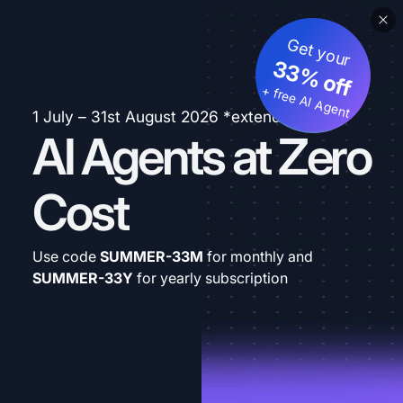
Get your
33% off
+ free AI Agent
1 July – 31st August 2026 *extended
AI Agents at Zero
Cost
Use code
SUMMER-33M
for monthly and
SUMMER-33Y
for yearly subscription