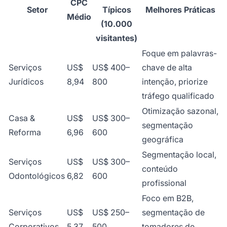
CPC
Setor
Típicos
Melhores Práticas
Médio
(10.000
visitantes)
Foque em palavras-
Serviços
US$
US$ 400–
chave de alta
Jurídicos
8,94
800
intenção, priorize
tráfego qualificado
Otimização sazonal,
Casa &
US$
US$ 300–
segmentação
Reforma
6,96
600
geográfica
Segmentação local,
Serviços
US$
US$ 300–
conteúdo
Odontológicos
6,82
600
profissional
Foco em B2B,
Serviços
US$
US$ 250–
segmentação de
Corporativos
5,37
500
tomadores de