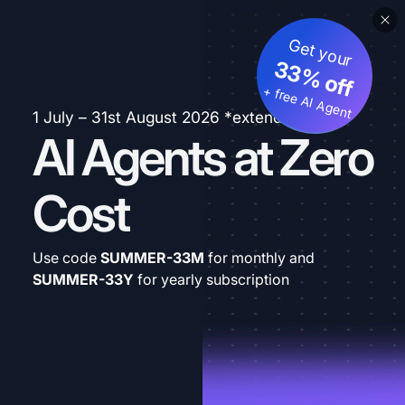
Get your
33% off
+ free AI Agent
1 July – 31st August 2026 *extended
AI Agents at Zero
Cost
Use code
SUMMER-33M
for monthly and
SUMMER-33Y
for yearly subscription