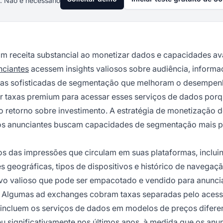
. Não é necessário
am receita substancial ao monetizar dados e capacidades a
nciantes
acessem insights valiosos sobre audiência, inform
tas sofisticadas de segmentação que melhoram o desempen
r taxas premium para acessar esses serviços de dados porq
 retorno sobre investimento. A estratégia de monetização 
 os anunciantes buscam capacidades de segmentação mais p
 das impressões que circulam em suas plataformas, inclui
geográficas, tipos de dispositivos e histórico de navegaçã
vo valioso que pode ser empacotado e vendido para anunci
 Algumas ad exchanges cobram taxas separadas pelo acess
incluem os serviços de dados em modelos de preços difere
u significativamente nos últimos anos, à medida que os anu