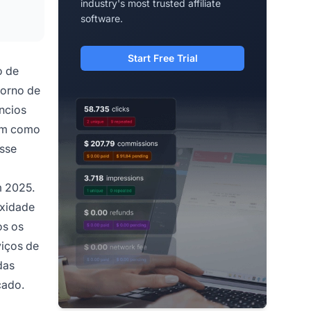
industry's most trusted affiliate
software.
Start Free Trial
o de
torno de
úncios
uam como
Esse
m 2025.
exidade
os os
viços de
das
cado.