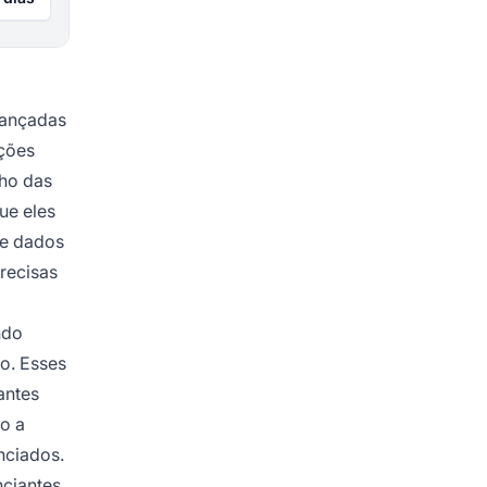
vançadas
ações
ho das
ue eles
de dados
recisas
ndo
o. Esses
antes
o a
nciados.
nciantes