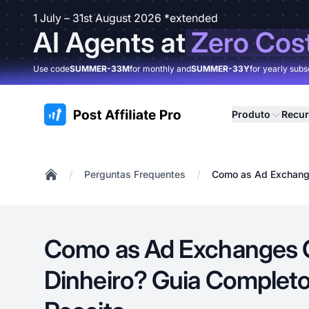
1 July – 31st August 2026 *extended
AI Agents at
Zero Cos
Use code
SUMMER-33M
for monthly and
SUMMER-33Y
for yearly subs
:site.title
Produto
Recu
/
/
Perguntas Frequentes
Como as Ad Exchange
Home
Como as Ad Exchanges
Dinheiro? Guia Complet