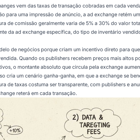
exchanges vem das taxas de transação cobradas em cada vend
lão para uma impressão de anúncio, a ad exchange retém u
ura de comissão geralmente varia de 5% a 30% do valor tota
e da ad exchange específica, do tipo de inventário vendid
elo de negócios porque criam um incentivo direto para que
ndida. Quando os publishers recebem preços mais altos po
tivos, o montante absoluto que circula pela exchange aumen
sso cria um cenário ganha-ganha, em que a exchange se bene
ura de taxas costuma ser transparente, com publishers e anu
hange reterá em cada transação.