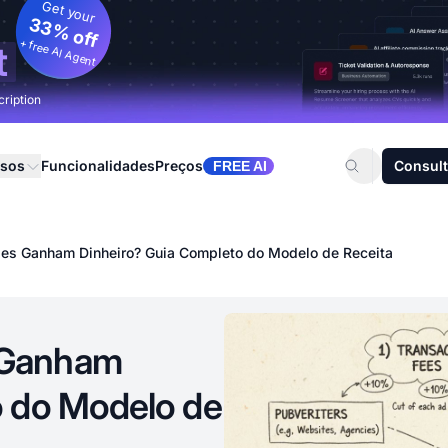
Get your
33% off
+ free AI Agent
t
cription
rsos
Funcionalidades
Preços
Consult
FREE AI
s Ganham Dinheiro? Guia Completo do Modelo de Receita
 Ganham
o do Modelo de