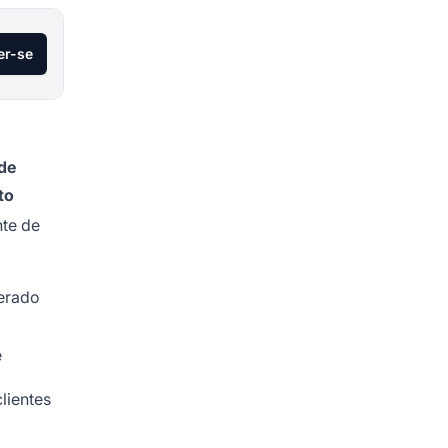
er-se
de
to
nte de
erado
e
lientes