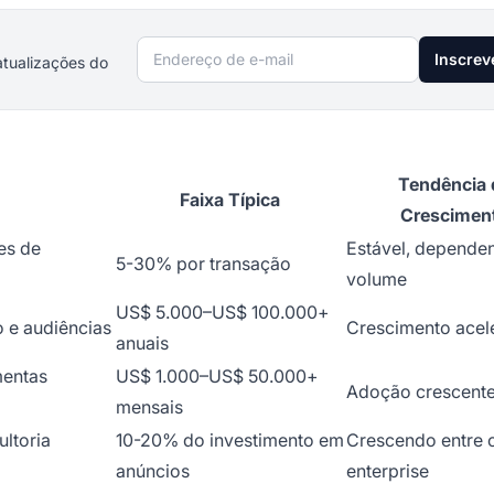
Endereço de e-mail
Inscrev
atualizações do
Tendência 
Faixa Típica
Crescimen
es de
Estável, depende
5-30% por transação
volume
US$ 5.000–US$ 100.000+
 e audiências
Crescimento acel
anuais
mentas
US$ 1.000–US$ 50.000+
Adoção crescent
mensais
ltoria
10-20% do investimento em
Crescendo entre c
anúncios
enterprise