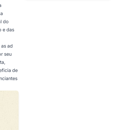
a
ma
l do
o e das
 as ad
r seu
ta,
ficia de
nciantes