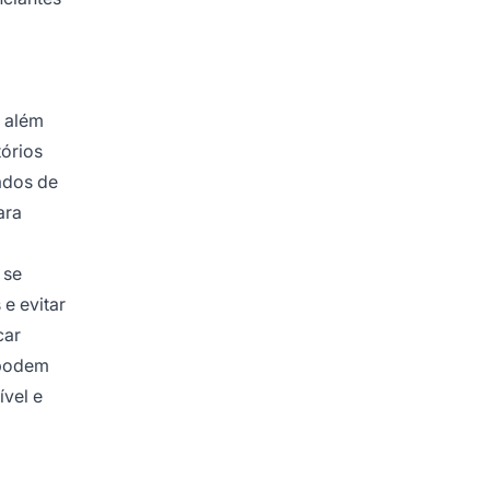
 além
tórios
ados de
ara
 se
e evitar
car
 podem
ível e