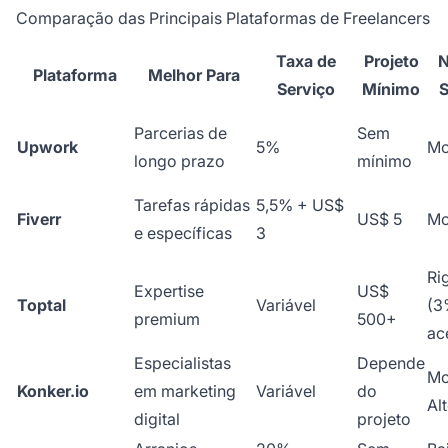
Comparação das Principais Plataformas de Freelancers
Taxa de
Projeto
N
Plataforma
Melhor Para
Serviço
Mínimo
S
Parcerias de
Sem
Upwork
5%
Mo
longo prazo
mínimo
Tarefas rápidas
5,5% + US$
Fiverr
US$ 5
Mo
e específicas
3
Ri
Expertise
US$
Toptal
Variável
(3
premium
500+
ac
Especialistas
Depende
Mo
Konker.io
em marketing
Variável
do
Al
digital
projeto