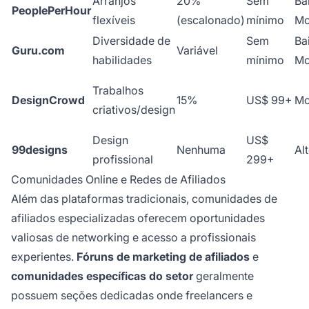
Arranjos
20%
Sem
Ba
PeoplePerHour
flexíveis
(escalonado)
mínimo
Mo
Diversidade de
Sem
Ba
Guru.com
Variável
habilidades
mínimo
Mo
Trabalhos
DesignCrowd
15%
US$ 99+
Mo
criativos/design
Design
US$
99designs
Nenhuma
Al
profissional
299+
Comunidades Online e Redes de Afiliados
Além das plataformas tradicionais, comunidades de
afiliados especializadas oferecem oportunidades
valiosas de networking e acesso a profissionais
experientes.
Fóruns de marketing de afiliados
e
comunidades específicas do setor
geralmente
possuem seções dedicadas onde freelancers e