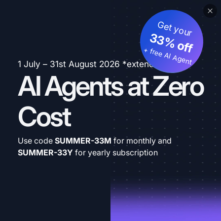
Get your
33% off
+ free AI Agent
1 July – 31st August 2026 *extended
AI Agents at Zero
Cost
Use code
SUMMER-33M
for monthly and
SUMMER-33Y
for yearly subscription