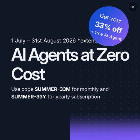
Get your
33% off
+ free AI Agent
1 July – 31st August 2026 *extended
AI Agents at Zero
Cost
Use code
SUMMER-33M
for monthly and
SUMMER-33Y
for yearly subscription