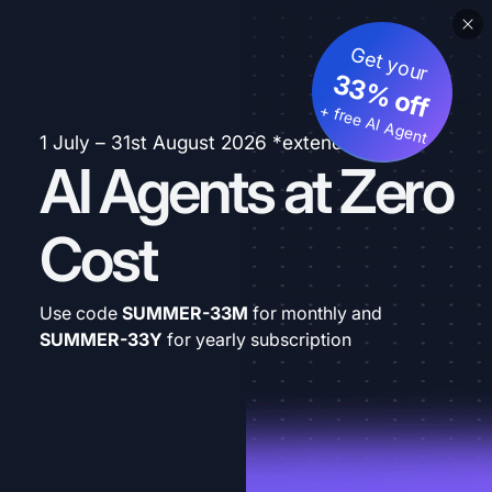
Get your
33% off
+ free AI Agent
1 July – 31st August 2026 *extended
AI Agents at Zero
Cost
Use code
SUMMER-33M
for monthly and
SUMMER-33Y
for yearly subscription