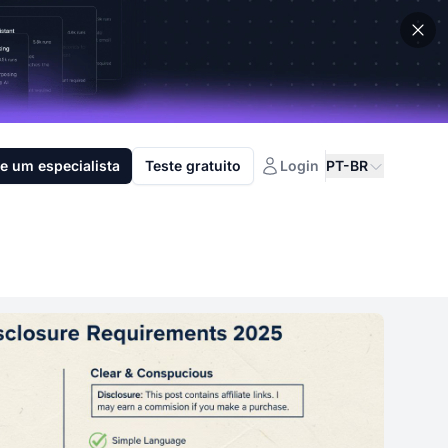
e um especialista
Teste gratuito
Login
PT-BR