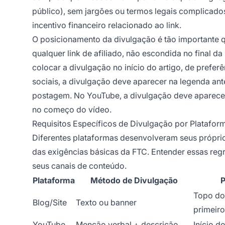
público), sem jargões ou termos legais complicad
incentivo financeiro relacionado ao link.
O posicionamento da divulgação é tão importante q
qualquer link de afiliado, não escondida no final d
colocar a divulgação no início do artigo, de prefe
sociais, a divulgação deve aparecer na legenda ant
postagem. No YouTube, a divulgação deve aparecer
no começo do vídeo.
Requisitos Específicos de Divulgação por Platafor
Diferentes plataformas desenvolveram seus próprios
das exigências básicas da FTC. Entender essas reg
seus canais de conteúdo.
Plataforma
Método de Divulgação
P
Topo do 
Blog/Site
Texto ou banner
primeiro
YouTube
Menção verbal + descrição
Início d