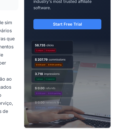
industry's most trusted affiliate
software.
de sim
Start Free Trial
vários
ras que
amentos
de
ber
ção ao
lgados
o
rviço,
s de