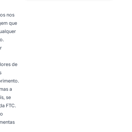
dos nos
igem que
ualquer
o.
r
dores de
s
primento.
 mas a
s, se
 da FTC.
do
amentas