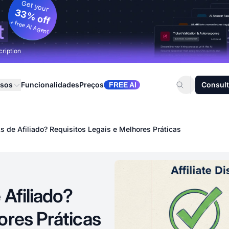
Get your
33% off
+ free AI Agent
t
cription
rsos
Funcionalidades
Preços
Consult
FREE AI
ks de Afiliado? Requisitos Legais e Melhores Práticas
 Afiliado?
ores Práticas