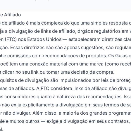
e Afiliado
s de afiliado é mais complexa do que uma simples resposta 
ija a divulgação
de links de afiliado, órgãos regulatórios em 
n (FTC) nos Estados Unidos — estabeleceram diretrizes cla
ação. Essas diretrizes não são apenas sugestões; são regul
ganhe comissões com recomendações de produtos. Os Guias 
 você tem uma conexão material com uma marca (como rece
e clicar no seu link ou tomar uma decisão de compra.
equisitos de divulgação são impulsionados por leis de prote
s de afiliados. A FTC considera links de afiliado não divu
 os consumidores quanto à natureza das recomendações. Iss
 não exija explicitamente a divulgação em seus termos de se
r não divulgar. Além disso, a maioria dos grandes programa
le e muitos outros — exige a divulgação em seus contratos,
l.