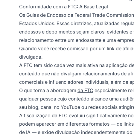
Conformidade com a FTC: A Base Legal
Os Guias de Endosso da Federal Trade Commission 
Estados Unidos. Essas diretrizes, atualizadas regu
endossos e depoimentos sejam claros, evidentes e 
relacionamento entre um endossante e uma empresa 
Quando você recebe comissão por um link de afilia
divulgada.
A FTC tem sido cada vez mais ativa na aplicação de
conteúdo que não divulgam relacionamentos de afil
comerciais e influenciadores individuais, além de 
O que torna a abordagem
da FTC
especialmente rel
qualquer pessoa cujo conteúdo alcance uma audiênc
seu blog, canal no YouTube ou redes sociais ating
A fiscalização da FTC evoluiu significativamente no
podem aparecer em diferentes formatos — de links t
de IA — e exige divulgação independentemente do mé