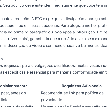
os. Seu público deve entender imediatamente que você tem 
uanto a redação. A FTC exige que a divulgação apareça ant
a postagem ou em letras pequenas. Para blogs, a melhor práti
rência no primeiro parágrafo ou logo após a introdução. Em r
es do “ver mais”, garantindo que o usuário a veja sem expand
 na descrição do vídeo e ser mencionada verbalmente, ide
ma
 requisitos para divulgações de afiliados, muitas vezes in
ras específicas é essencial para manter a conformidade em 
osicionamento
Requisitos Adicionais
post, antes do
Recomenda-se link para política de
 link
privacidade
o vídeo + descrição
Marcar a opção “Inclui promoção pa