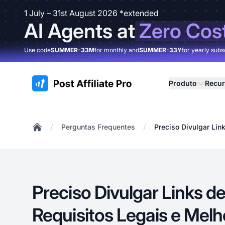
1 July – 31st August 2026 *extended
AI Agents at
Zero Cos
Use code
SUMMER-33M
for monthly and
SUMMER-33Y
for yearly subs
:site.title
Produto
Recu
/
/
Perguntas Frequentes
Preciso Divulgar Lin
Home
Preciso Divulgar Links de
Requisitos Legais e Melh