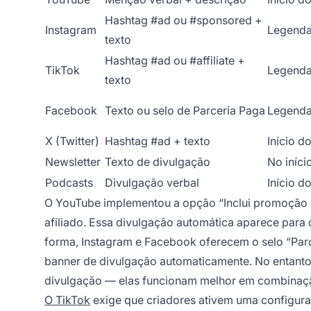
Hashtag #ad ou #sponsored +
Instagram
Legenda
texto
Hashtag #ad ou #affiliate +
TikTok
Legenda
texto
Facebook
Texto ou selo de Parceria Paga
Legenda
X (Twitter)
Hashtag #ad + texto
Início d
Newsletter
Texto de divulgação
No iníci
Podcasts
Divulgação verbal
Início d
O YouTube implementou a opção “Inclui promoção 
afiliado. Essa divulgação automática aparece par
forma, Instagram e Facebook oferecem o selo “Par
banner de divulgação automaticamente. No entanto
divulgação — elas funcionam melhor em combinação
O TikTok
exige que criadores ativem uma configura