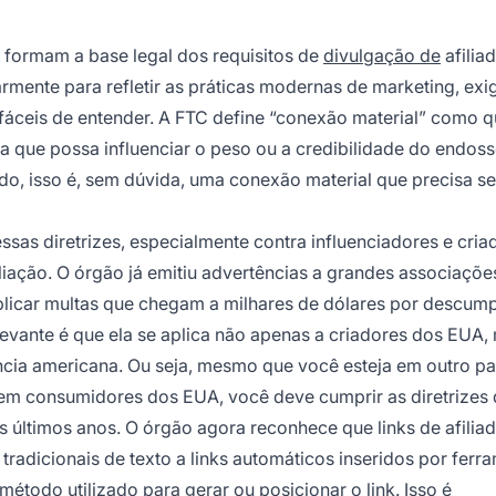
formam a base legal dos requisitos de
divulgação de
afilia
larmente para refletir as práticas modernas de marketing, ex
fáceis de entender. A FTC define “conexão material” como q
que possa influenciar o peso ou a credibilidade do endoss
do, isso é, sem dúvida, uma conexão material que precisa se
ssas diretrizes, especialmente contra influenciadores e cria
iação. O órgão já emitiu advertências a grandes associaçõe
aplicar multas que chegam a milhares de dólares por descum
evante é que ela se aplica não apenas a criadores dos EUA,
ia americana. Ou seja, mesmo que você esteja em outro paí
irem consumidores dos EUA, você deve cumprir as diretrizes
s últimos anos. O órgão agora reconhece que links de afilia
radicionais de texto a links automáticos inseridos por ferr
todo utilizado para gerar ou posicionar o link. Isso é