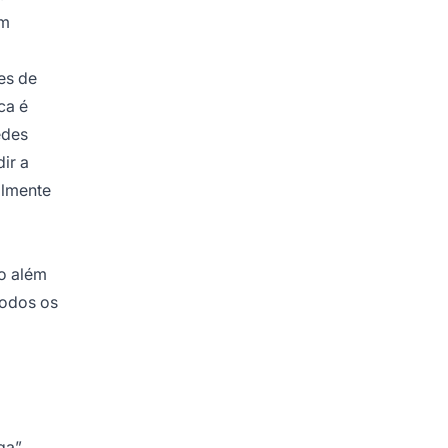
um
es de
ca é
edes
ir a
almente
do além
todos os
ga”