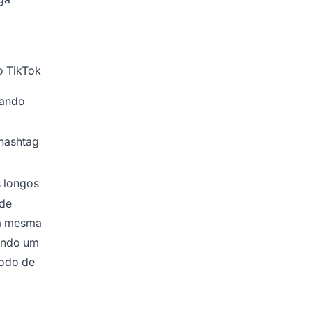
o TikTok
uando
 hashtag
s longos
de
Da mesma
nando um
todo de