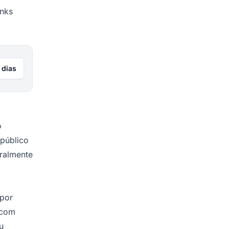
inks
 dias
o
 público
eralmente
 por
 com
u