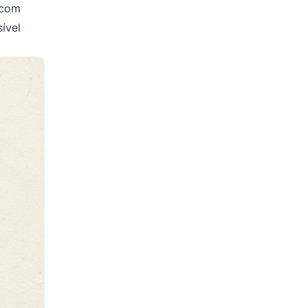
 com
sível