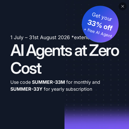
Get your
33% off
+ free AI Agent
1 July – 31st August 2026 *extended
AI Agents at Zero
Cost
Use code
SUMMER-33M
for monthly and
SUMMER-33Y
for yearly subscription