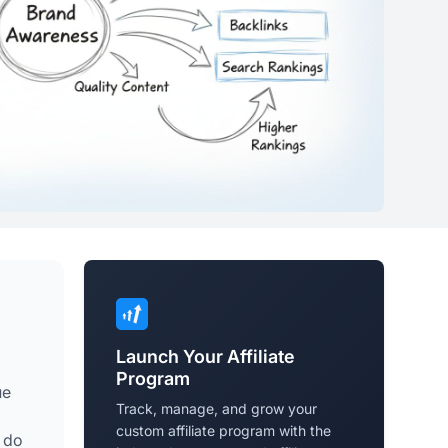
Launch Your Affiliate
Program
ue
Track, manage, and grow your
custom affiliate program with the
 do