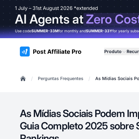
1 July – 31st August 2026 *extended
AI Agents at
Zero Cos
Use code
SUMMER-33M
for monthly and
SUMMER-33Y
for yearly subs
:site.title
Produto
Recu
/
/
Perguntas Frequentes
As Mídias Sociais P
Home
As Mídias Sociais Podem Im
Guia Completo 2025 sobre Si
Rankings