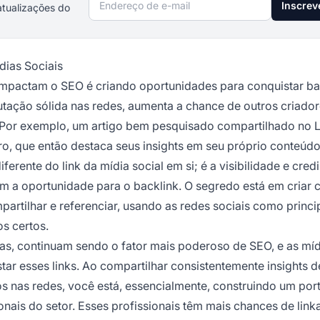
Endereço de e-mail
Inscrev
atualizações do
dias Sociais
s impactam o SEO é criando oportunidades para conquistar ba
utação sólida nas redes, aumenta a chance de outros criado
. Por exemplo, um artigo bem pesquisado compartilhado no 
ro, que então destaca seus insights em seu próprio conteúd
rente do link da mídia social em si; é a visibilidade e cred
am a oportunidade para o backlink. O segredo está em criar
rtilhar e referenciar, usando as redes sociais como princi
s certos.
ivas, continuam sendo o fator mais poderoso de SEO, e as mí
tar esses links. Ao compartilhar consistentemente insights d
sos nas redes, você está, essencialmente, construindo um port
ionais do setor. Esses profissionais têm mais chances de link