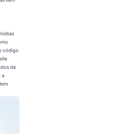
 servem
 mídias
como
do código
site
ados de
r a
 tem