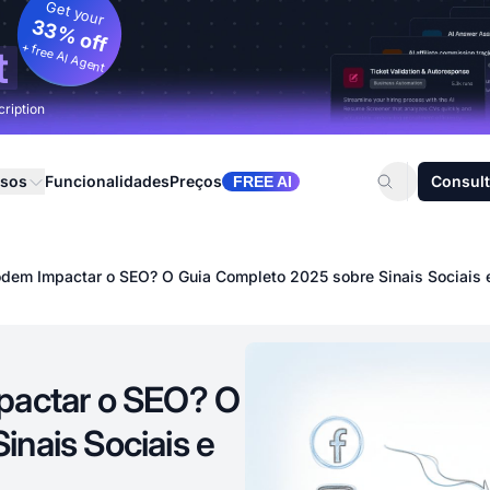
Get your
33% off
+ free AI Agent
t
cription
rsos
Funcionalidades
Preços
Consult
FREE AI
odem Impactar o SEO? O Guia Completo 2025 sobre Sinais Sociais 
pactar o SEO? O
nais Sociais e