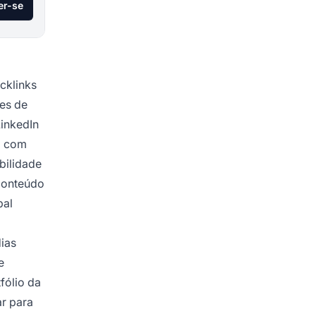
er-se
cklinks
res de
LinkedIn
o com
ibilidade
 conteúdo
pal
dias
e
fólio da
ar para