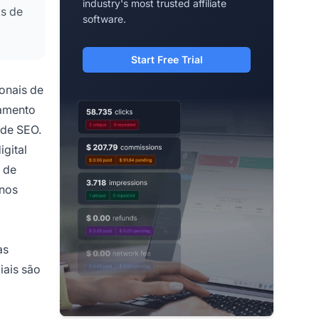
industry's most trusted affiliate
ks de
software.
Start Free Trial
onais de
namento
 de SEO.
gital
 de
 nos
as
iais são