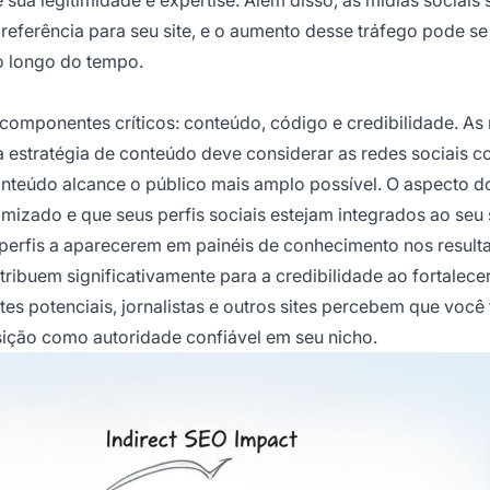
e sua legitimidade e expertise. Além disso, as mídias sociais
referência para seu site, e o aumento desse tráfego pode se
o longo do tempo.
omponentes críticos: conteúdo, código e credibilidade. As
a estratégia de conteúdo deve considerar as redes sociais 
conteúdo alcance o público mais amplo possível. O aspecto 
imizado e que seus perfis sociais estejam integrados ao seu 
erfis a aparecerem em painéis de conhecimento nos result
tribuem significativamente para a credibilidade ao fortalece
es potenciais, jornalistas e outros sites percebem que você
sição como autoridade confiável em seu nicho.