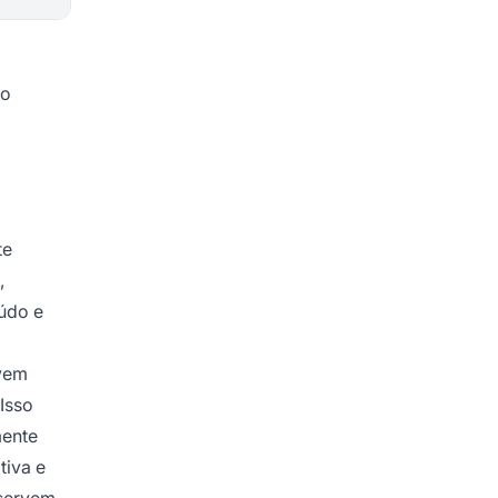
mo
te
,
údo e
evem
Isso
mente
tiva e