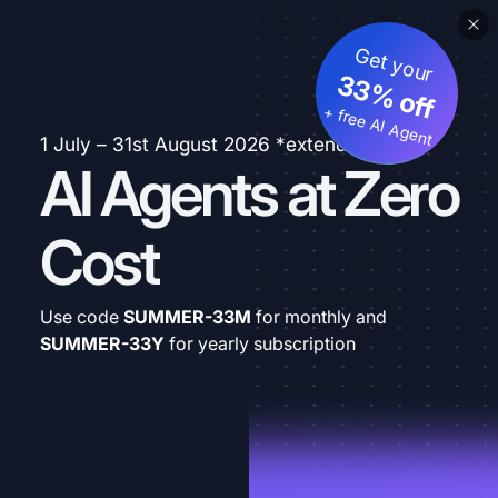
Get your
33% off
+ free AI Agent
1 July – 31st August 2026 *extended
AI Agents at Zero
Cost
Use code
SUMMER-33M
for monthly and
SUMMER-33Y
for yearly subscription