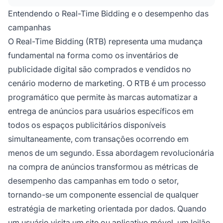
ajustem as estratégias de lances durante a
Entendendo o Real-Time Bidding e o desempenho das
campanha com base em métricas de
campanhas
desempenho como CTR, CPC e CPA, para
O Real-Time Bidding (RTB) representa uma mudança
maximizar o ROI.
fundamental na forma como os inventários de
publicidade digital são comprados e vendidos no
cenário moderno de marketing. O RTB é um processo
programático que permite às marcas automatizar a
entrega de anúncios para usuários específicos em
todos os espaços publicitários disponíveis
simultaneamente, com transações ocorrendo em
menos de um segundo. Essa abordagem revolucionária
na compra de anúncios transformou as métricas de
desempenho das campanhas em todo o setor,
tornando-se um componente essencial de qualquer
estratégia de marketing orientada por dados. Quando
um usuário visita um site ou aplicativo móvel, um leilão