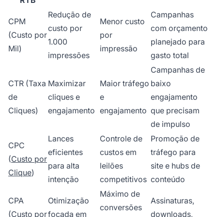
Redução de
Campanhas
CPM
Menor custo
custo por
com orçamento
(Custo por
por
1.000
planejado para
Mil)
impressão
impressões
gasto total
Campanhas de
CTR (Taxa
Maximizar
Maior tráfego
baixo
de
cliques e
e
engajamento
Cliques)
engajamento
engajamento
que precisam
de impulso
Lances
Controle de
Promoção de
CPC
eficientes
custos em
tráfego para
(
Custo por
para alta
leilões
site e hubs de
Clique
)
intenção
competitivos
conteúdo
Máximo de
CPA
Otimização
Assinaturas,
conversões
(Custo por
focada em
downloads,