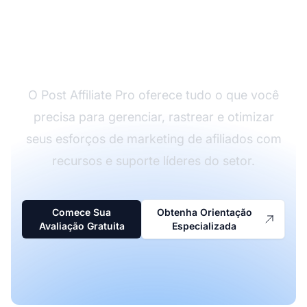
Seu Programa de
Afiliados?
O Post Affiliate Pro oferece tudo o que você
precisa para gerenciar, rastrear e otimizar
seus esforços de marketing de afiliados com
recursos e suporte líderes do setor.
Comece Sua
Obtenha Orientação
Avaliação Gratuita
Especializada