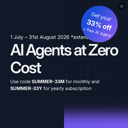
Get your
33% off
+ free AI Agent
1 July – 31st August 2026 *extended
AI Agents at Zero
Cost
Use code
SUMMER-33M
for monthly and
SUMMER-33Y
for yearly subscription