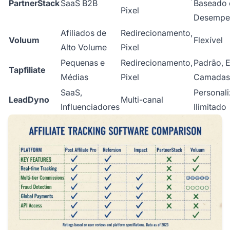
PartnerStack
SaaS B2B
Baseado
Pixel
Desempe
Afiliados de
Redirecionamento,
Voluum
Flexível
Alto Volume
Pixel
Pequenas e
Redirecionamento,
Padrão, 
Tapfiliate
Médias
Pixel
Camadas
SaaS,
Personali
LeadDyno
Multi-canal
Influenciadores
Ilimitado