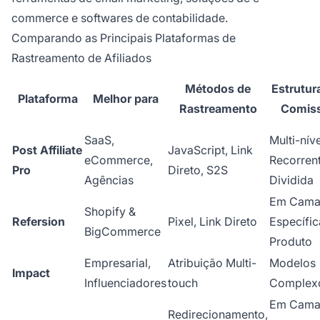
commerce e softwares de contabilidade.
Comparando as Principais Plataformas de
Rastreamento de Afiliados
Métodos de
Estrutur
Plataforma
Melhor para
Rastreamento
Comis
SaaS,
Multi-níve
Post Affiliate
JavaScript, Link
eCommerce,
Recorrent
Pro
Direto, S2S
Agências
Dividida
Em Cama
Shopify &
Refersion
Pixel, Link Direto
Específic
BigCommerce
Produto
Empresarial,
Atribuição Multi-
Modelos
Impact
Influenciadores
touch
Complex
Em Cama
Redirecionamento,