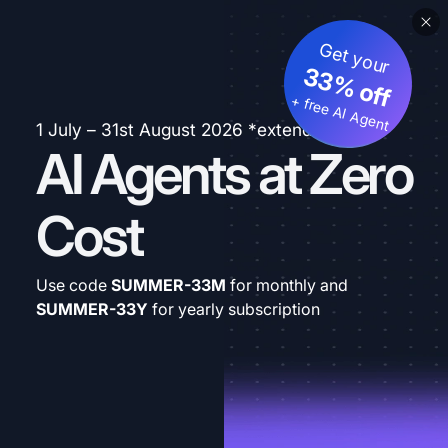
Get your
33% off
+ free AI Agent
1 July – 31st August 2026 *extended
AI Agents at Zero
Cost
Use code
SUMMER-33M
for monthly and
SUMMER-33Y
for yearly subscription