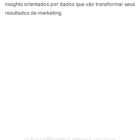
insights orientados por dados que vão transformar seus
resultados de marketing.
Pronto para Dominar o
Pixel de Rastreamento
no Seu Programa de
Afiliados?
O PostAffiliatePro oferece recursos