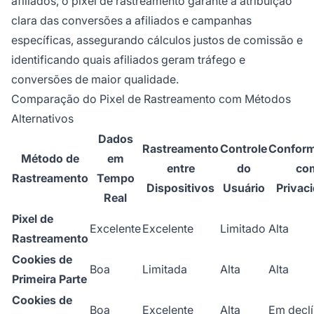
afiliados, o pixel de rastreamento garante a atribuição
clara das conversões a afiliados e campanhas
específicas, assegurando cálculos justos de comissão e
identificando quais afiliados geram tráfego e
conversões de maior qualidade.
Comparação do Pixel de Rastreamento com Métodos
Alternativos
Dados
Rastreamento
Controle
Conform
Método de
em
entre
do
co
Rastreamento
Tempo
Dispositivos
Usuário
Privac
Real
Pixel de
Excelente
Excelente
Limitado
Alta
Rastreamento
Cookies de
Boa
Limitada
Alta
Alta
Primeira Parte
Cookies de
Boa
Excelente
Alta
Em declí