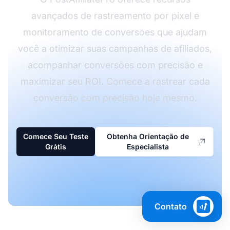
avançados de rastreamento por pixel e
monitoramento de conversões que ajudam
você a otimizar suas campanhas de afiliados,
acompanhar conversões com precisão e
maximizar seu ROI. Comece a rastrear cada
conversão com precisão hoje mesmo.
Comece Seu Teste
Obtenha Orientação de
Grátis
Especialista
Contato