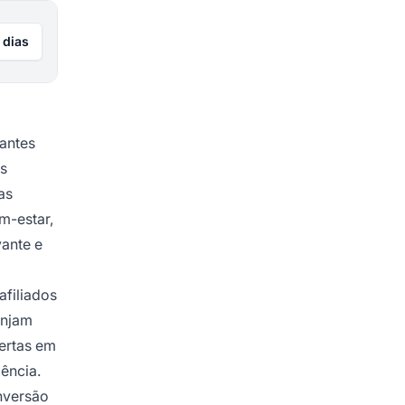
 dias
antes
os
as
m-estar,
vante e
afiliados
injam
fertas em
ência.
onversão