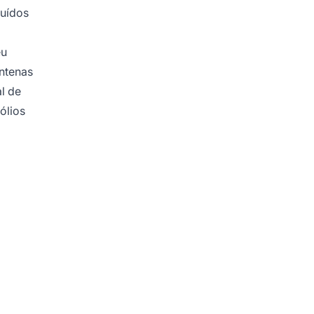
tuídos
eu
entenas
l de
ólios