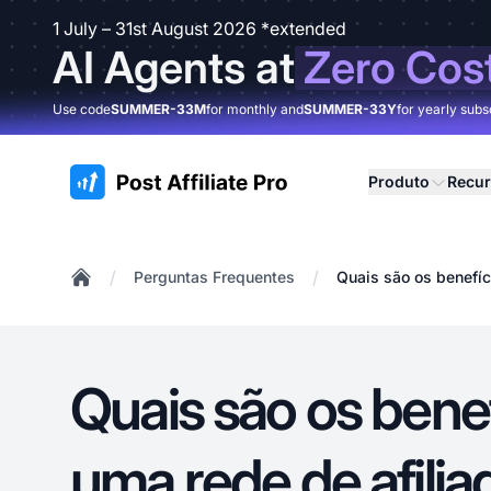
1 July – 31st August 2026 *extended
AI Agents at
Zero Cos
Use code
SUMMER-33M
for monthly and
SUMMER-33Y
for yearly subs
:site.title
Produto
Recu
/
/
Perguntas Frequentes
Quais são os benefíc
Home
Quais são os benef
uma rede de afili