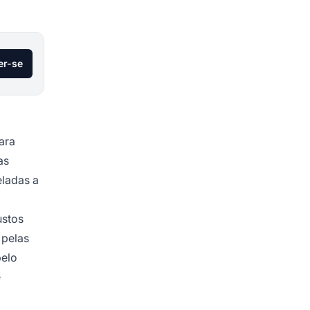
er-se
ara
as
eladas a
ustos
 pelas
pelo
e