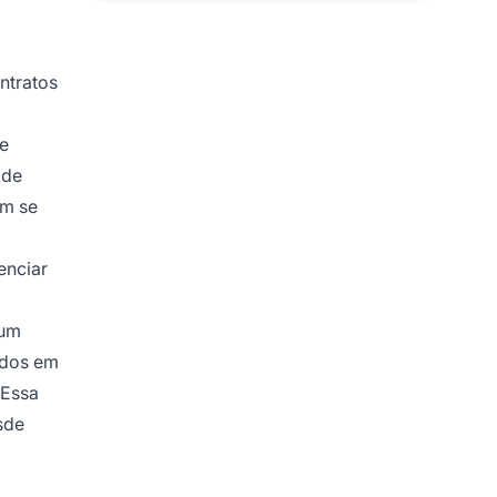
ntratos
de
 de
ém se
enciar
 um
ados em
 Essa
sde