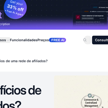
Get your
33% off
+ free AI Agent
t
cription
rsos
Funcionalidades
Preços
Consult
FREE AI
ios de uma rede de afiliados?
ícios de
ados?