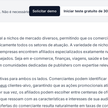
Solicitar demo
Iniciar teste gratuito de 30
. Não é necessário
el a nichos de mercado diversos, permitindo que os comerci
camente todos os setores de atuação. A variedade de nich
ue empresas encontrem afiliados especializados exatamente n
ejados. Seja em e-commerce, finanças, viagens, saúde e be
êm comunidades dedicadas de publishers com expertise rele
ativas para ambos os lados. Comerciantes podem identificar 
seus
clientes-alvo, garantindo que as ações promocionais at
r sua vez, os afiliados podem escolher entre centenas de o
 que ressoam com as características e interesses de sua audi
s ofertas do comerciante resulta naturalmente em taxas de c