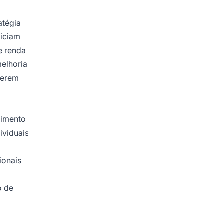
atégia
ficiam
e renda
melhoria
terem
cimento
ividuais
ionais
o de