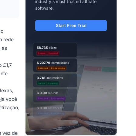
industry's most trusted affiliate
software.
Start Free Trial
do
a rede
 as
 £1,7
ante
lexas,
eja você
etização,
m vez de