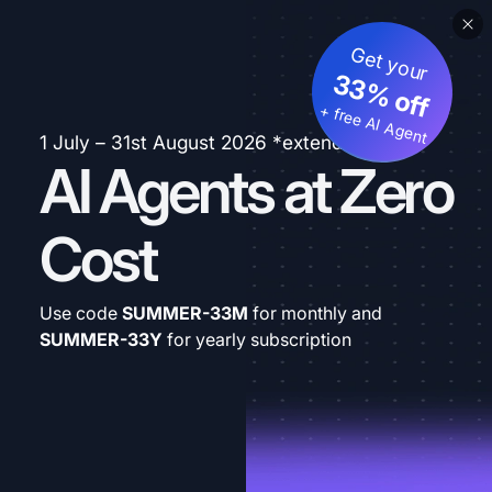
Get your
33% off
+ free AI Agent
1 July – 31st August 2026 *extended
AI Agents at Zero
Cost
Use code
SUMMER-33M
for monthly and
SUMMER-33Y
for yearly subscription