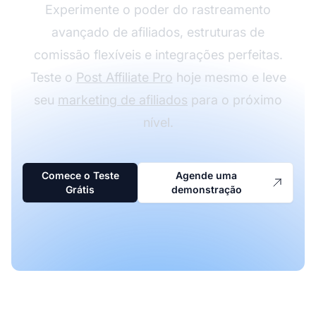
Experimente o poder do rastreamento
avançado de afiliados, estruturas de
comissão flexíveis e integrações perfeitas.
Teste o
Post Affiliate Pro
hoje mesmo e leve
seu
marketing de afiliados
para o próximo
nível.
Comece o Teste
Agende uma
Grátis
demonstração