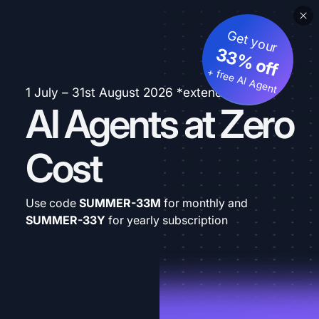
Get your
33% off
+ free AI Agent
1 July – 31st August 2026 *extended
AI Agents at Zero
Cost
Use code
SUMMER-33M
for monthly and
SUMMER-33Y
for yearly subscription