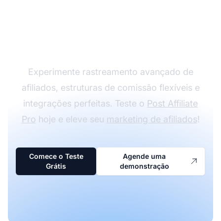
Expanda seu Programa
de Afiliados com o Post
Affiliate Pro
Experimente rastreamento avançado de
afiliados, estruturas de comissão flexíveis e
integrações perfeitas. Teste o
Post Affiliate
Pro
hoje e eleve seu
marketing de afiliados
!
Comece o Teste
Agende uma
Grátis
demonstração