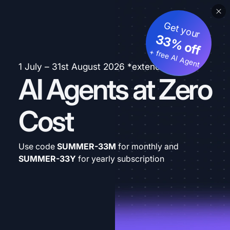
Get your
33% off
+ free AI Agent
1 July – 31st August 2026 *extended
AI Agents at Zero
Cost
Use code
SUMMER-33M
for monthly and
SUMMER-33Y
for yearly subscription