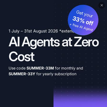
Get your
33% off
+ free AI Agent
1 July – 31st August 2026 *extended
AI Agents at Zero
Cost
Use code
SUMMER-33M
for monthly and
SUMMER-33Y
for yearly subscription