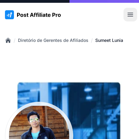
:site.title
Abr
/
/
Diretório de Gerentes de Afiliados
Sumeet Lunia
Home