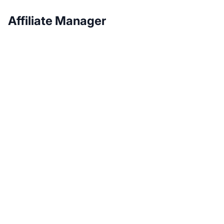
Affiliate Manager
Impulsione seu
Programa de Afiliados
com o Post Affiliate Pro