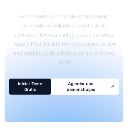
Experimente o poder do rastreamento
avançado de afiliados, estruturas de
comissão flexíveis e integrações perfeitas.
Teste o
Post Affiliate Pro
hoje mesmo e leve
seu
marketing de afiliados
para o próximo
nível!
Iniciar Teste
Agendar uma
Grátis
demonstração