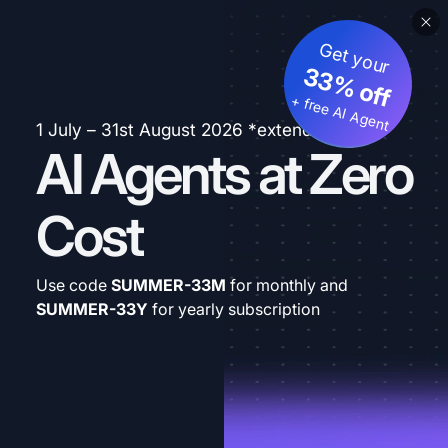
Get your
33% off
+ free AI Agent
1 July – 31st August 2026 *extended
AI Agents at Zero
Cost
Use code
SUMMER-33M
for monthly and
SUMMER-33Y
for yearly subscription