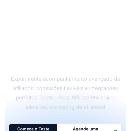
Cresça seu Programa
de Afiliados com o Post
Affiliate Pro
Experimente acompanhamento avançado de
afiliados, comissões flexíveis e integrações
perfeitas. Teste o Post Affiliate Pro hoje e
eleve seu
marketing de afiliados
!
Comece o Teste
Agende uma