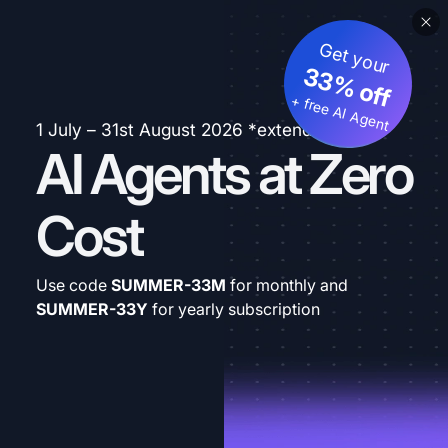
Get your
33% off
+ free AI Agent
1 July – 31st August 2026 *extended
AI Agents at Zero
Cost
Use code
SUMMER-33M
for monthly and
SUMMER-33Y
for yearly subscription