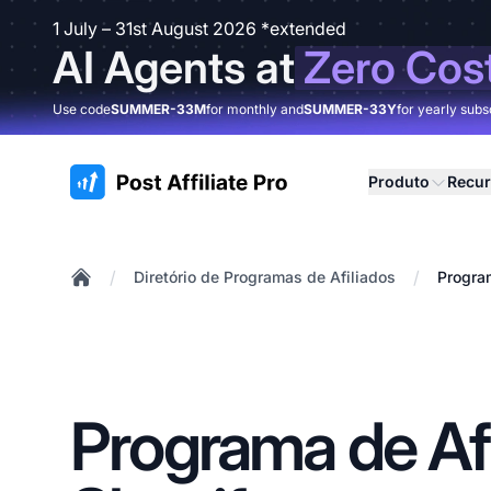
1 July – 31st August 2026 *extended
AI Agents at
Zero Cos
Use code
SUMMER-33M
for monthly and
SUMMER-33Y
for yearly subs
:site.title
Produto
Recu
/
/
Diretório de Programas de Afiliados
Progra
Home
Programa de Afi