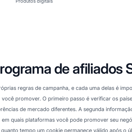
Produtos digitais
ograma de afiliados 
róprias regras de campanha, e cada uma delas é impo
a você promover. O primeiro passo é verificar os país
erências de mercado diferentes. A segunda informaçã
am em quais plataformas você pode promover seu negó
quanto tempo um cookie permanece válido após o últim