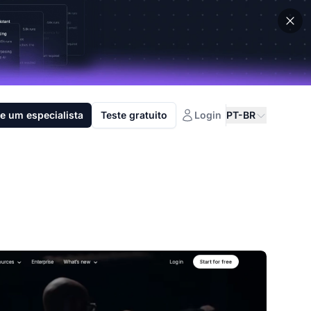
e um especialista
Teste gratuito
Login
PT-BR