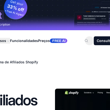
Get your
33% off
+ free AI Agent
t
cription
rsos
Funcionalidades
Preços
Consult
FREE AI
ma de Afiliados Shopify
liados