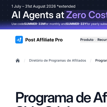
1 July – 31st August 2026 *extended
AI Agents at
Zero Cos
Use code
SUMMER-33M
for monthly and
SUMMER-33Y
for yearly subs
:site.title
Produto
Recu
/
/
Diretório de Programas de Afiliados
Program
Home
Programa de Afi