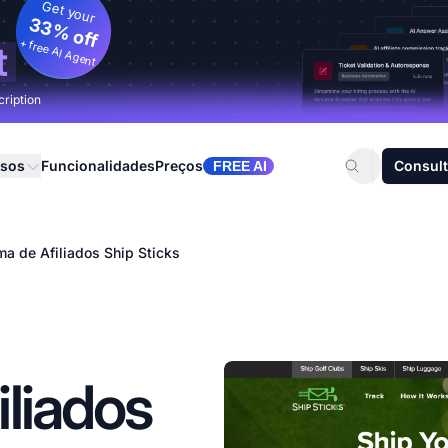
Get your
33% off
+ free AI Agent
t
cription
rsos
Funcionalidades
Preços
Consult
FREE AI
a de Afiliados Ship Sticks
liados