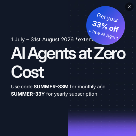
Get your
33% off
+ free AI Agent
1 July – 31st August 2026 *extended
AI Agents at Zero
Cost
Use code
SUMMER-33M
for monthly and
SUMMER-33Y
for yearly subscription