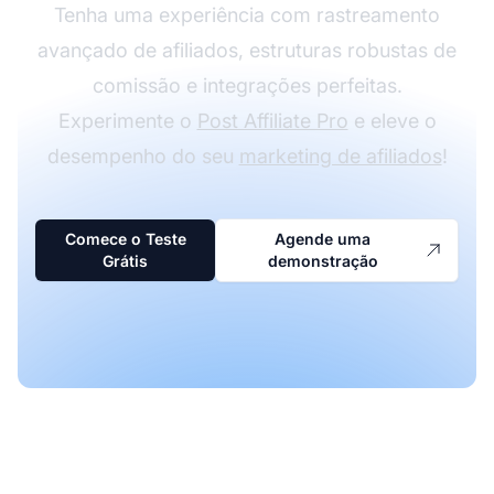
Tenha uma experiência com rastreamento
avançado de afiliados, estruturas robustas de
comissão e integrações perfeitas.
Experimente o
Post Affiliate Pro
e eleve o
desempenho do seu
marketing de afiliados
!
Comece o Teste
Agende uma
Grátis
demonstração