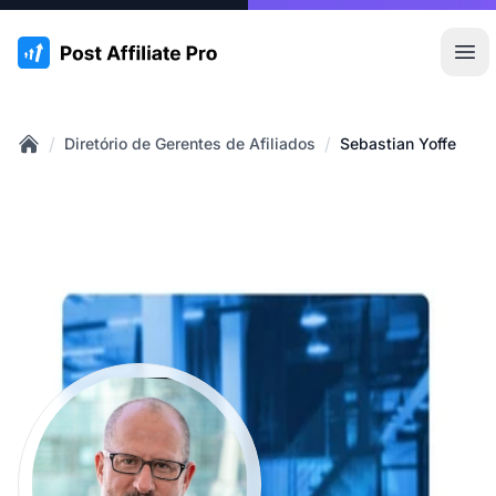
:site.title
Abr
/
/
Diretório de Gerentes de Afiliados
Sebastian Yoffe
Home