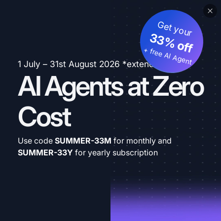
Get your
33% off
+ free AI Agent
1 July – 31st August 2026 *extended
AI Agents at Zero
Cost
Use code
SUMMER-33M
for monthly and
SUMMER-33Y
for yearly subscription