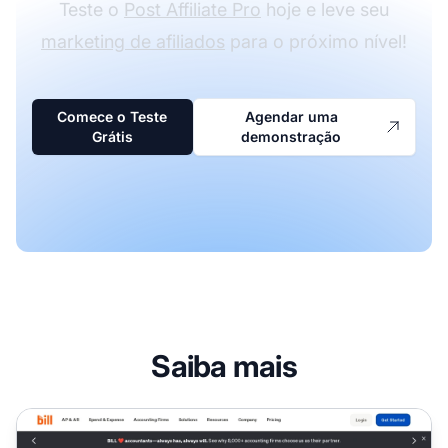
Teste o
Post Affiliate Pro
hoje e leve seu
marketing de afiliados
para o próximo nível!
Comece o Teste
Agendar uma
Grátis
demonstração
Saiba mais
Programa de Afiliados Revenue Bill