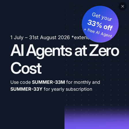
Get your
33% off
+ free AI Agent
1 July – 31st August 2026 *extended
AI Agents at Zero
Cost
Use code
SUMMER-33M
for monthly and
SUMMER-33Y
for yearly subscription