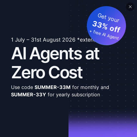
Get your
33% off
+ free AI Agent
1 July – 31st August 2026 *extended
AI Agents at
Zero Cost
Use code
SUMMER-33M
for monthly and
SUMMER-33Y
for yearly subscription