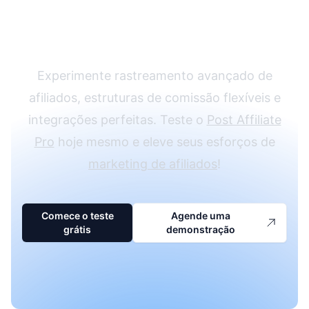
com o Post Affiliate
Pro
Experimente rastreamento avançado de
afiliados, estruturas de comissão flexíveis e
integrações perfeitas. Teste o
Post Affiliate
Pro
hoje mesmo e eleve seus esforços de
marketing de afiliados
!
Comece o teste
Agende uma
grátis
demonstração