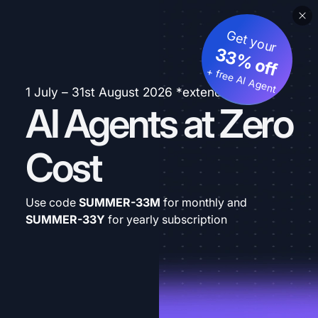
Get your
33% off
+ free AI Agent
1 July – 31st August 2026 *extended
AI Agents at Zero
Cost
Use code
SUMMER-33M
for monthly and
SUMMER-33Y
for yearly subscription