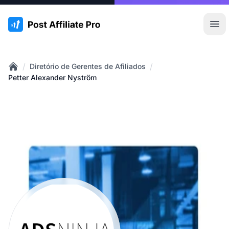
:site.title
Abr
/
/
Diretório de Gerentes de Afiliados
Home
Petter Alexander Nyström