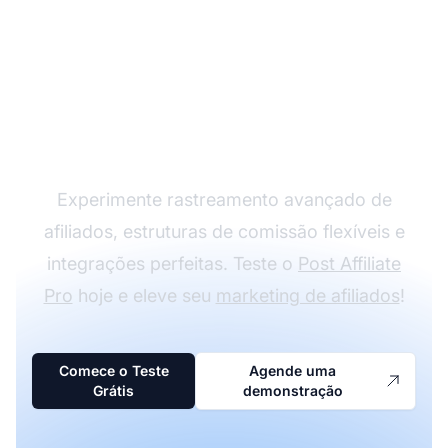
Cresça seu Programa
de Afiliados com o Post
Affiliate Pro
Experimente rastreamento avançado de
afiliados, estruturas de comissão flexíveis e
integrações perfeitas. Teste o
Post Affiliate
Pro
hoje e eleve seu
marketing de afiliados
!
Comece o Teste
Agende uma
Grátis
demonstração