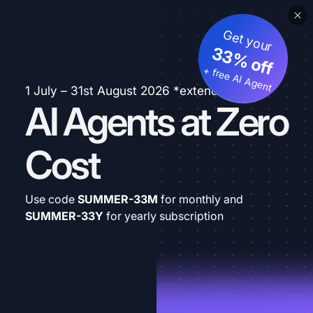
Get your
33% off
+ free AI Agent
1 July – 31st August 2026 *extended
AI Agents at Zero
Cost
Use code
SUMMER-33M
for monthly and
SUMMER-33Y
for yearly subscription